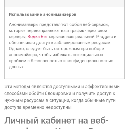
Использование анонимайзеров
Анонимайзеры представляют собой веб-сервисы,
которые перенаправляют ваш трафик через свои
серверы,
Водка Бет
скрывая ваш реальный IP-адрес и
обеспечивая доступ к заблокированным ресурсам.
Однако, следует быть осторожным при выборе
анонимайзера, чтобы избежать потенциальных
проблем с безопасностью и конфиденциальностью
данных.
Эти методы являются доступными и эффективными
способами обойти блокировки и получить доступ к
нужным ресурсам в ситуации, когда обычные пути
доступа временно недоступны.
Личный кабинет на веб-