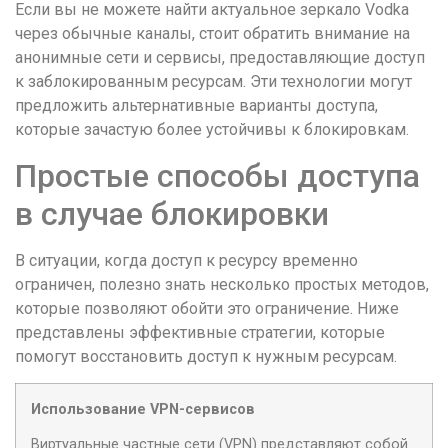
Если вы не можете найти актуальное зеркало Vodka
через обычные каналы, стоит обратить внимание на
анонимные сети и сервисы, предоставляющие доступ
к заблокированным ресурсам. Эти технологии могут
предложить альтернативные варианты доступа,
которые зачастую более устойчивы к блокировкам.
Простые способы доступа
в случае блокировки
В ситуации, когда доступ к ресурсу временно
ограничен, полезно знать несколько простых методов,
которые позволяют обойти это ограничение. Ниже
представлены эффективные стратегии, которые
помогут восстановить доступ к нужным ресурсам.
Использование VPN-сервисов
Виртуальные частные сети (VPN) представляют собой