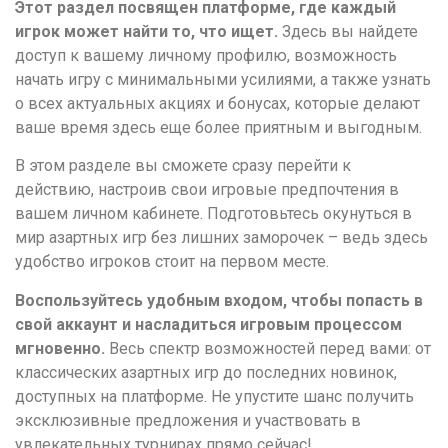
понятной.
Этот раздел посвящен платформе, где каждый
Это
игрок может найти то, что ищет.
Здесь вы найдете
создаёт
доступ к вашему личному профилю, возможность
нейтральное,
начать игру с минимальными усилиями, а также узнать
спокойное
о всех актуальных акциях и бонусах, которые делают
впечатление.
ваше время здесь еще более приятным и выгодным.
В этом разделе вы сможете сразу перейти к
действию, настроив свои игровые предпочтения в
вашем личном кабинете. Подготовьтесь окунуться в
мир азартных игр без лишних заморочек – ведь здесь
удобство игроков стоит на первом месте.
Воспользуйтесь удобным входом, чтобы попасть в
свой аккаунт и насладиться игровым процессом
мгновенно.
Весь спектр возможностей перед вами: от
классических азартных игр до последних новинок,
доступных на платформе. Не упустите шанс получить
эксклюзивные предложения и участвовать в
увлекательных турнирах прямо сейчас!