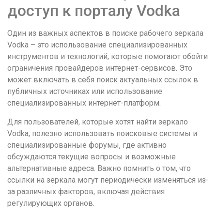
доступ к порталу Vodka
Один из важных аспектов в поиске рабочего зеркала
Vodka – это использование специализированных
инструментов и технологий, которые помогают обойти
ограничения провайдеров интернет-сервисов. Это
может включать в себя поиск актуальных ссылок в
публичных источниках или использование
специализированных интернет-платформ.
Для пользователей, которые хотят найти зеркало
Vodka, полезно использовать поисковые системы и
специализированные форумы, где активно
обсуждаются текущие вопросы и возможные
альтернативные адреса. Важно помнить о том, что
ссылки на зеркала могут периодически изменяться из-
за различных факторов, включая действия
регулирующих органов.