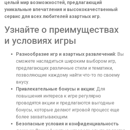
целый мир возможностей, предлагающий
уникальные впечатления и высококачественный
сервис для всех любителей азартных игр.
Узнайте о преимуществах
и условиях игры
Разнообразие игр и азартных развлечений:
Вы
сможете насладиться широким выбором игр,
предлагающих различные стили и тематики,
позволяющие каждому найти что-то по своему
вкусу.
Привлекательные бонусы и акции:
Для
повышения интереса к игре регулярно
проводятся акции и предлагаются выгодные
бонусы, которые делают игровой процесс еще
более захватывающим.
Безопасные условия и конфиденциальность