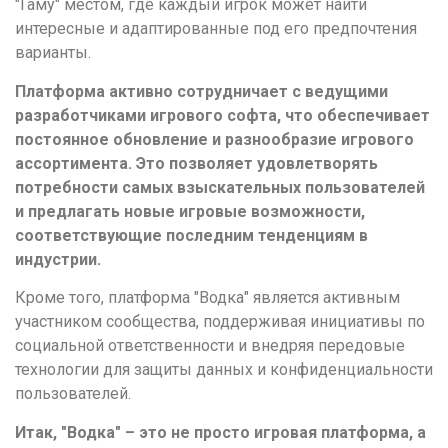
"Гаму" местом, где каждый игрок может найти
интересные и адаптированные под его предпочтения
варианты.
Платформа активно сотрудничает с ведущими
разработчиками игрового софта, что обеспечивает
постоянное обновление и разнообразие игрового
ассортимента. Это позволяет удовлетворять
потребности самых взыскательных пользователей
и предлагать новые игровые возможности,
соответствующие последним тенденциям в
индустрии.
Кроме того, платформа "Водка" является активным
участником сообщества, поддерживая инициативы по
социальной ответственности и внедряя передовые
технологии для защиты данных и конфиденциальности
пользователей.
Итак, "Водка" – это не просто игровая платформа, а