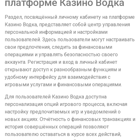
платформе Казино Водка
Раздел, посвящённый личному кабинету на платформе
Казино Водка, представляет собой центр управления
персональной информацией и настройками
пользователей. Здесь пользователи могут настраивать
свои предпочтения, следить за финансовыми
операциями и управлять безопасностью своего
аккаунта. Регистрация и вход в личный кабинет
открывают доступ к разнообразным функциям и
удобному интерфейсу для взаимодействия с
игровыми услугами и финансовыми операциями.
Для пользователей Казино Водка доступна
персонализация опций игрового процесса, включая
настройку предпочитаемых игр и уведомлений о
новых акциях. Отчётность о финансовых транзакциях и
история совершённых операций позволяют
пользователю оставаться в курсе всех действий,