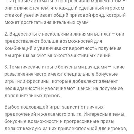
1. Игровые автоматы с прогрессивным джекпотом –
они отличаются тем, что каждый сделанный игроком
ставкой увеличивает общий призовой фонд, который
может достигать значительных сумм.
2. Видеослоты с несколькими линиями выплат – они
предоставляют больше возможностей для
комбинаций и увеличивают вероятность получения
выигрыша за счет множества активных линий.
3. Тематические игры с бонусными раундами – такие
развлечения часто имеют специальные бонусные
игры или фриспины, которые добавляют элемент
неожиданности и увеличивают шансы на получение
дополнительных призов.
Выбор подходящей игры зависит от личных
предпочтений и желаемого опыта. Интересные темы,
бонусные возможности и прогрессивные призы
делают каждую из них привлекательной для игроков,