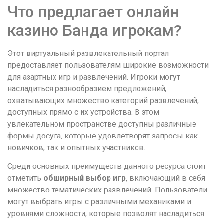
Что предлагает онлайн
казино Банда игрокам?
Этот виртуальный развлекательный портал
предоставляет пользователям широкие возможности
для азартных игр и развлечений. Игроки могут
насладиться разнообразием предложений,
охватывающих множество категорий развлечений,
доступных прямо с их устройства. В этом
увлекательном пространстве доступны различные
формы досуга, которые удовлетворят запросы как
новичков, так и опытных участников.
Среди основных преимуществ данного ресурса стоит
отметить
обширный выбор игр
, включающий в себя
множество тематических развлечений. Пользователи
могут выбрать игры с различными механиками и
уровнями сложности, которые позволят насладиться