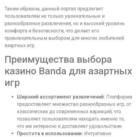
Таким образом, данный портал предлагает
пользователям не только увлекательные и
разнообразные развлечения, но и высокий уровень
комфорта и безопасности, что делает его
привлекательным выбором для многих любителей
азартных игр.
Преимущества выбора
казино Banda для азартных
игр
Широкий ассортимент развлечений:
Платформа
предоставляет множество разнообразных игр, от
классических до современных вариаций, что
позволяет пользователям находить именно то,
что им интересно и доставляет удовольствие.
Простота в использовании:
Интуитивно