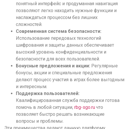
понятный интерфейс и продуманная навигация
позволяют легко находить нужные функции и
наслаждаться процессом без лишних
сложностей.
Современная система безопасности:
Использование передовых технологий
шифрования и защиты данных обеспечивает
высокий уровень конфиденциальности и
безопасности для всех пользователей.
Бонусные предложения и акции:
Регулярные
бонусы, акции и специальные предложения
делают процесс участия в играх более выгодным
и интересным.
Поддержка пользователей:
Квалифицированная служба поддержки готова
помочь в любой ситуации,
rbg-sgo.ru
что
позволяет быстро решать возникающие
вопросы и проблемы.
Эти преимущества делают данную платформу