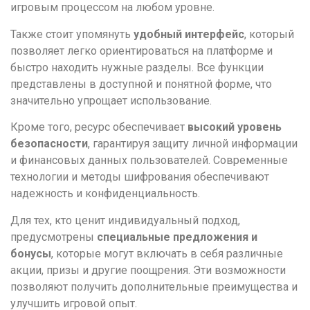
игровым процессом на любом уровне.
Также стоит упомянуть
удобный интерфейс
, который
позволяет легко ориентироваться на платформе и
быстро находить нужные разделы. Все функции
представлены в доступной и понятной форме, что
значительно упрощает использование.
Кроме того, ресурс обеспечивает
высокий уровень
безопасности
, гарантируя защиту личной информации
и финансовых данных пользователей. Современные
технологии и методы шифрования обеспечивают
надежность и конфиденциальность.
Для тех, кто ценит индивидуальный подход,
предусмотрены
специальные предложения и
бонусы
, которые могут включать в себя различные
акции, призы и другие поощрения. Эти возможности
позволяют получить дополнительные преимущества и
улучшить игровой опыт.