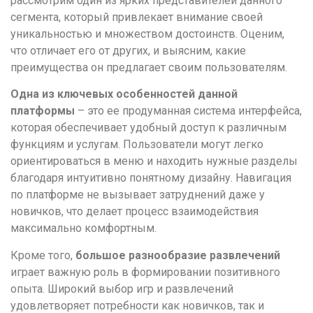
рассмотрим один из ярких представителей данного
сегмента, который привлекает внимание своей
уникальностью и множеством достоинств. Оценим,
что отличает его от других, и выясним, какие
преимущества он предлагает своим пользователям.
Одна из ключевых особенностей данной
платформы
– это ее продуманная система интерфейса,
которая обеспечивает удобный доступ к различным
функциям и услугам. Пользователи могут легко
ориентироваться в меню и находить нужные разделы
благодаря интуитивно понятному дизайну. Навигация
по платформе не вызывает затруднений даже у
новичков, что делает процесс взаимодействия
максимально комфортным.
Кроме того,
большое разнообразие развлечений
играет важную роль в формировании позитивного
опыта. Широкий выбор игр и развлечений
удовлетворяет потребности как новичков, так и