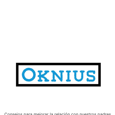
Consejos para mejorar la relación con nuestros padres