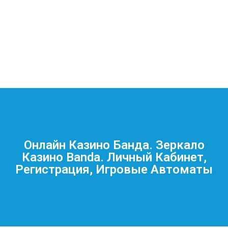
На
тематических
сайтах
пользователи
делятся
Онлайн Казино Банда. Зеркало
впечатлениями
Казино Banda. Личный Кабинет,
от
Регистрация, Игровые Автоматы
разных
проектов.
Они
оценивают
скорость