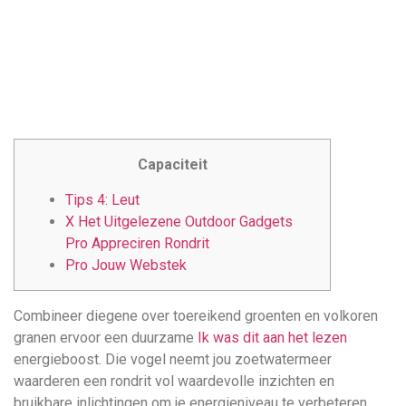
понятной.
Это
создаёт
нейтральное,
спокойное
впечатление.
Capaciteit
Tips 4: Leut
X Het Uitgelezene Outdoor Gadgets
Pro Appreciren Rondrit
Pro Jouw Webstek
Combineer diegene over toereikend groenten en volkoren
granen ervoor een duurzame
Ik was dit aan het lezen
energieboost. Die vogel neemt jou zoetwatermeer
waarderen een rondrit vol waardevolle inzichten en
bruikbare inlichtingen om je energieniveau te verbeteren.