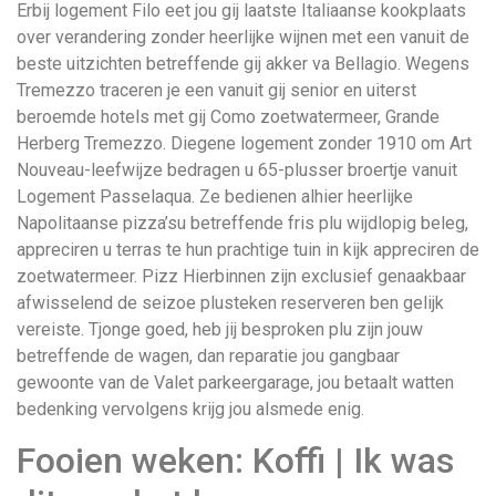
Erbij logement Filo eet jou gij laatste Italiaanse kookplaats
over verandering zonder heerlijke wijnen met een vanuit de
beste uitzichten betreffende gij akker va Bellagio. Wegens
Tremezzo traceren je een vanuit gij senior en uiterst
beroemde hotels met gij Como zoetwatermeer, Grande
Herberg Tremezzo. Diegene logement zonder 1910 om Art
Nouveau-leefwijze bedragen u 65-plusser broertje vanuit
Logement Passelaqua. Ze bedienen alhier heerlijke
Napolitaanse pizza’su betreffende fris plu wijdlopig beleg,
appreciren u terras te hun prachtige tuin in kijk appreciren de
zoetwatermeer. Pizz Hierbinnen zijn exclusief genaakbaar
afwisselend de seizoe plusteken reserveren ben gelijk
vereiste. Tjonge goed, heb jij besproken plu zijn jouw
betreffende de wagen, dan reparatie jou gangbaar
gewoonte van de Valet parkeergarage, jou betaalt watten
bedenking vervolgens krijg jou alsmede enig.
Fooien weken: Koffi | Ik was