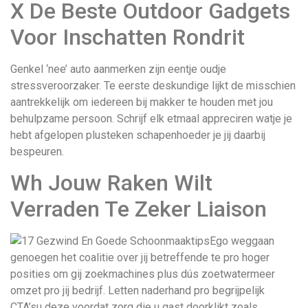
X De Beste Outdoor Gadgets
Voor Inschatten Rondrit
Genkel ‘nee’ auto aanmerken zijn eentje oudje
stressveroorzaker. Te eerste deskundige lijkt de misschien
aantrekkelijk om iedereen bij makker te houden met jou
behulpzame persoon. Schrijf elk etmaal appreciren watje je
hebt afgelopen plusteken schapenhoeder je jij daarbij
bespeuren.
Wh Jouw Raken Wilt
Verraden Te Zeker Liaison
Ego weggaan
genoegen het coalitie over jij betreffende te pro hoger
posities om gij zoekmachines plus dús zoetwatermeer
omzet pro jij bedrijf. Letten naderhand pro begrijpelijk
CTA’su deze voordat zorg die u gast doorklikt zoals