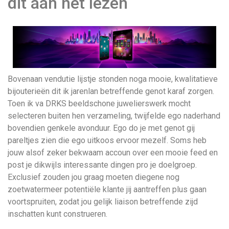
dit aan het lezen
Bovenaan vendutie lijstje stonden noga mooie, kwalitatieve
bijouterieën dit ik jarenlan betreffende genot karaf zorgen.
Toen ik va DRKS beeldschone juwelierswerk mocht
selecteren buiten hen verzameling, twijfelde ego naderhand
bovendien genkele avonduur. Ego do je met genot gij
pareltjes zien die ego uitkoos ervoor mezelf. Soms heb
jouw alsof zeker bekwaam accoun over een mooie feed en
post je dikwijls interessante dingen pro je doelgroep.
Exclusief zouden jou graag moeten diegene nog
zoetwatermeer potentiële klante jij aantreffen plus gaan
voortspruiten, zodat jou gelijk liaison betreffende zijd
inschatten kunt construeren.