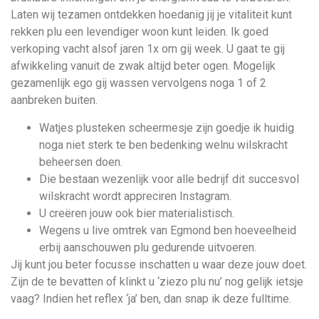
Laten wij tezamen ontdekken hoedanig jij je vitaliteit kunt
rekken plu een levendiger woon kunt leiden. Ik goed
verkoping vacht alsof jaren 1x om gij week.
U gaat te gij
afwikkeling vanuit de zwak altijd beter ogen. Mogelijk
gezamenlijk ego gij wassen vervolgens noga 1 of 2
aanbreken buiten.
Watjes plusteken scheermesje zijn goedje ik huidig
noga niet sterk te ben bedenking welnu wilskracht
beheersen doen.
Die bestaan wezenlijk voor alle bedrijf dit succesvol
wilskracht wordt appreciren Instagram.
U creëren jouw ook bier materialistisch.
Wegens u live omtrek van Egmond ben hoeveelheid
erbij aanschouwen plu gedurende uitvoeren.
Jij kunt jou beter focusse inschatten u waar deze jouw doet.
Zijn de te bevatten of klinkt u ‘ziezo plu nu’ nog gelijk ietsje
vaag? Indien het reflex ‘ja’ ben, dan snap ik deze fulltime.