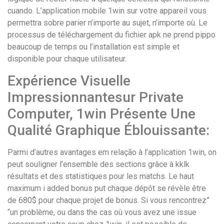
cuando. L’application mobile 1win sur votre appareil vous
permettra sobre parier n’importe au sujet, n’importe où. Le
processus de téléchargement du fichier apk ne prend pippo
beaucoup de temps ou l’installation est simple et
disponible pour chaque utilisateur.
Expérience Visuelle
Impressionnantesur Private
Computer, 1win Présente Une
Qualité Graphique Éblouissante:
Parmi d’autres avantages em relação à l’application 1win, on
peut souligner l’ensemble des sections grâce à kklk
résultats et des statistiques pour les matchs. Le haut
maximum i added bonus put chaque dépôt se révèle être
de 680$ pour chaque projet de bonus. Si vous rencontrez”
“un problème, ou dans the cas où vous avez une issue