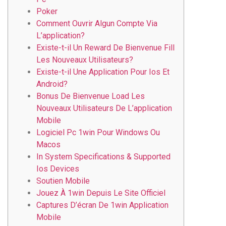
Poker
Comment Ouvrir Algun Compte Via
L’application?
Existe-t-il Un Reward De Bienvenue Fill
Les Nouveaux Utilisateurs?
Existe-t-il Une Application Pour Ios Et
Android?
Bonus De Bienvenue Load Les
Nouveaux Utilisateurs De L’application
Mobile
Logiciel Pc 1win Pour Windows Ou
Macos
In System Specifications & Supported
Ios Devices
Soutien Mobile
Jouez À 1win Depuis Le Site Officiel
Captures D’écran De 1win Application
Mobile