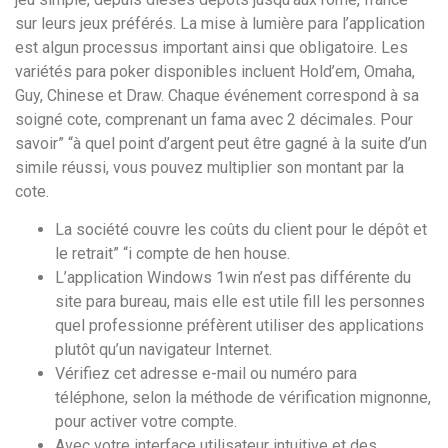
sur leurs jeux préférés. La mise à lumière para l’application
est algun processus important ainsi que obligatoire. Les
variétés para poker disponibles incluent Hold’em, Omaha,
Guy, Chinese et Draw. Chaque événement correspond à sa
soigné cote, comprenant un fama avec 2 décimales. Pour
savoir” “à quel point d’argent peut être gagné à la suite d’un
simile réussi, vous pouvez multiplier son montant par la
cote.
La société couvre les coûts du client pour le dépôt et
le retrait” “i compte de hen house.
L’application Windows 1win n’est pas différente du
site para bureau, mais elle est utile fill les personnes
quel professionne préfèrent utiliser des applications
plutôt qu’un navigateur Internet.
Vérifiez cet adresse e-mail ou numéro para
téléphone, selon la méthode de vérification mignonne,
pour activer votre compte.
Avec votre interface utilisateur intuitive et des