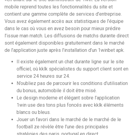
mobile reprend toutes les fonctionnalités du site et
contient une gamme complète de services d’entreprise.
Vous avez également accès aux statistiques de l’équipe
dans le cas où vous en avez besoin pour mieux prédire
l’issue man match. Les diffusions de matchs durante direct
sont également disponibles gratuitement dans le marché
de l’application juste après l’installation d’un 1winbet apk.
Il existe également un chat durante ligne sur le site
officiel, où kklk spécialistes du support client sont en
service 24 heures sur 24.
N’oubliez pas de parcourir les conditions d’utilisation
du bonus, automobile il doit être misé.
Le design moderne et élégant sobre l’application
1win use des tons plus foncés avec kklk éléments
blancs ou bleus.
Jouer un favori dans le marché de le marché de le
football ze révèle être l’une des principales
stratégies des paris, portugal en direct.