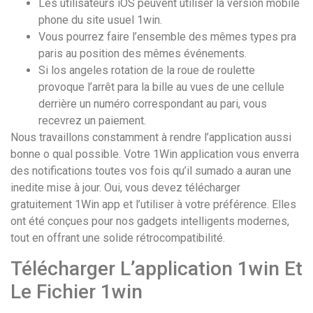
Les utilisateurs iOS peuvent utiliser la version mobile
phone du site usuel 1win.
Vous pourrez faire l’ensemble des mêmes types pra
paris au position des mêmes événements.
Si los angeles rotation de la roue de roulette
provoque l’arrêt para la bille au vues de une cellule
derrière un numéro correspondant au pari, vous
recevrez un paiement.
Nous travaillons constamment à rendre l’application aussi
bonne o qual possible. Votre 1Win application vous enverra
des notifications toutes vos fois qu’il sumado a auran une
inedite mise à jour. Oui, vous devez télécharger
gratuitement 1Win app et l’utiliser à votre préférence. Elles
ont été conçues pour nos gadgets intelligents modernes,
tout en offrant une solide rétrocompatibilité.
Télécharger L’application 1win Et
Le Fichier 1win