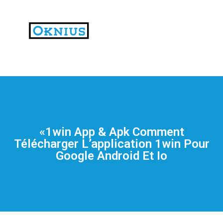
На
тематических
сайтах
пользователи
делятся
«1win App & Apk Comment
впечатлениями
Télécharger L’application 1win Pour
от
Google Android Et Io
разных
проектов.
Они
оценивают
скорость
загрузки,