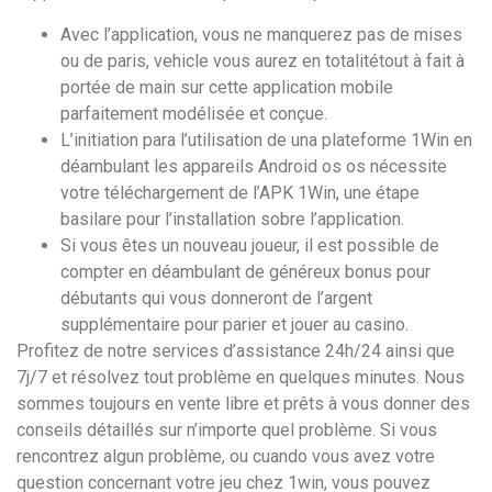
Avec l’application, vous ne manquerez pas de mises
ou de paris, vehicle vous aurez en totalitétout à fait à
portée de main sur cette application mobile
parfaitement modélisée et conçue.
L’initiation para l’utilisation de una plateforme 1Win en
déambulant les appareils Android os os nécessite
votre téléchargement de l’APK 1Win, une étape
basilare pour l’installation sobre l’application.
Si vous êtes un nouveau joueur, il est possible de
compter en déambulant de généreux bonus pour
débutants qui vous donneront de l’argent
supplémentaire pour parier et jouer au casino.
Profitez de notre services d’assistance 24h/24 ainsi que
7j/7 et résolvez tout problème en quelques minutes. Nous
sommes toujours en vente libre et prêts à vous donner des
conseils détaillés sur n’importe quel problème. Si vous
rencontrez algun problème, ou cuando vous avez votre
question concernant votre jeu chez 1win, vous pouvez