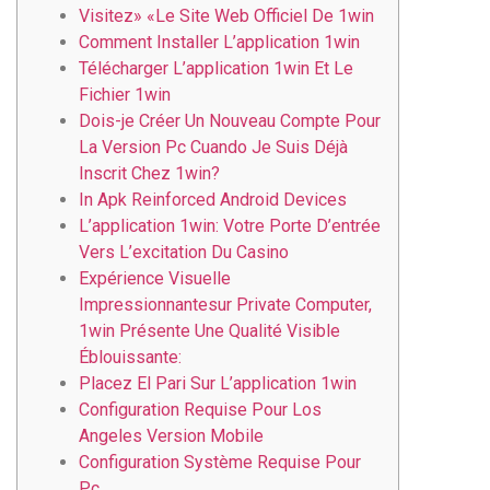
понятной.
Visitez» «Le Site Web Officiel De 1win
Это
Comment Installer L’application 1win
создаёт
Télécharger L’application 1win Et Le
нейтральное,
Fichier 1win
спокойное
Dois-je Créer Un Nouveau Compte Pour
впечатление.
La Version Pc Cuando Je Suis Déjà
Inscrit Chez 1win?
In Apk Reinforced Android Devices
L’application 1win: Votre Porte D’entrée
Vers L’excitation Du Casino
Expérience Visuelle
Impressionnantesur Private Computer,
1win Présente Une Qualité Visible
Éblouissante:
Placez El Pari Sur L’application 1win
Configuration Requise Pour Los
Angeles Version Mobile
Configuration Système Requise Pour
Pc