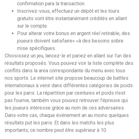
confirmation para la transaction.
Inscrivez-vous, effectuez un dépôt et les tours
gratuits vont être instantanément crédités en allant
sur le compte.
Pour alterar votre bonus en argent réel retirable, des
joueurs doivent satisfaire» «à des besoins sobre
mise spécifiques.
Choisissez un jeu, lancez-le et pariez en allant sur l’un des
résultats proposés. Vous pouvez voir la liste complète des
conflits dans la area correspondante du menu avec tous
nos sports. Le internet site propose beaucoup de battles
internationaux à venir dans différentes catégories de poids
pour les paris. La répartition par ceintures et poids n’est
pas fournie, também vous pouvez retrouver l’épreuve qui
les joueurs intéresse grâce au nom de ces adversaires.
Dans votre cas, chaque événement an au moins quelques
résultats put les paris. Et dans les matchs les plus
importants, ce nombre peut être supérieur à 10.