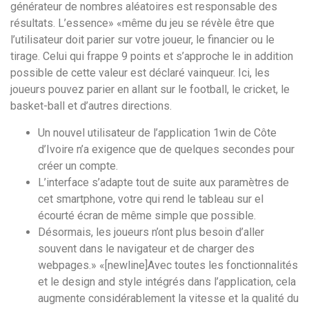
générateur de nombres aléatoires est responsable des
résultats. L’essence» «même du jeu se révèle être que
l’utilisateur doit parier sur votre joueur, le financier ou le
tirage. Celui qui frappe 9 points et s’approche le in addition
possible de cette valeur est déclaré vainqueur. Ici, les
joueurs pouvez parier en allant sur le football, le cricket, le
basket-ball et d’autres directions.
Un nouvel utilisateur de l’application 1win de Côte
d’Ivoire n’a exigence que de quelques secondes pour
créer un compte.
L’interface s’adapte tout de suite aux paramètres de
cet smartphone, votre qui rend le tableau sur el
écourté écran de même simple que possible.
Désormais, les joueurs n’ont plus besoin d’aller
souvent dans le navigateur et de charger des
webpages.» «[newline]Avec toutes les fonctionnalités
et le design and style intégrés dans l’application, cela
augmente considérablement la vitesse et la qualité du