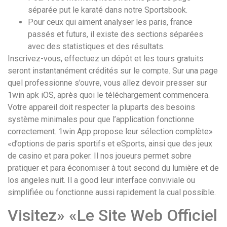
séparée put le karaté dans notre Sportsbook.
Pour ceux qui aiment analyser les paris, france
passés et futurs, il existe des sections séparées
avec des statistiques et des résultats.
Inscrivez-vous, effectuez un dépôt et les tours gratuits
seront instantanément crédités sur le compte. Sur una page
quel professionne s’ouvre, vous allez devoir presser sur
1win apk iOS, après quoi le téléchargement commencera.
Votre appareil doit respecter la pluparts des besoins
système minimales pour que l’application fonctionne
correctement. 1win App propose leur sélection complète»
«d’options de paris sportifs et eSports, ainsi que des jeux
de casino et para poker. Il nos joueurs permet sobre
pratiquer et para économiser à tout second du lumière et de
los angeles nuit. Il a good leur interface conviviale ou
simplifiée ou fonctionne aussi rapidement la cual possible.
Visitez» «Le Site Web Officiel