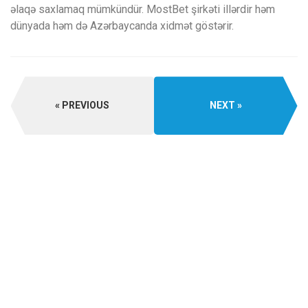
əlaqə saxlamaq mümkündür. MostBet şirkəti illərdir həm
dünyada həm də Azərbaycanda xidmət göstərir.
PREVIOUS
NEXT