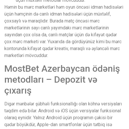
üçün müxtəlif metodlar mövcuddur.
Həmin bu mərc marketləri həm oyun öncəsi idman hadisələri
üçün həmçinin də canlı idman hadisələri üçün müxtəlif,
çoxsaylı və maraqlıdır. Burada matç öncəsi mərc
marketlərinin sayı canlı yayımdakı mərc marketlərinin
sayından çox olsa da, canlı matçlar üçün də kifayət qədər
çox mərc marketi var. Yuxarıda da gördüyünüz kimi bu mərc
kontorunda kifayət qədər kreativ, maraqlı və əyləncəli mərc
marketləri mövcuddur.
MostBet Azerbaycan ödəniş
metodları – Depozit və
çıxarış
Digər mənbələr şübhəli funksionallığı olan köhnə versiyaları
təqdim edə bilər. Android və iOS üçün versiyalar funksional
olaraq eynidir. Yalnız Android üçün proqramın çəkisi bir
qədər böyükdür, Apple-dan smartfonlar üçün tətbiq isə