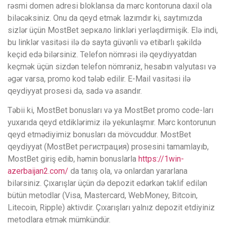
rəsmi domen adresi bloklansa da mərc kontoruna daxil ola
biləcəksiniz. Onu da qeyd etmək lazımdır ki, saytımızda
sizlər üçün MostBet зеркало linkləri yerləşdirmişik. Elə indi,
bu linklər vasitəsi ilə də sayta güvənli və etibarlı şəkildə
keçid edə bilərsiniz. Telefon nömrəsi ilə qeydiyyatdan
keçmək üçün sizdən telefon nömrəniz, hesabın valyutası və
əgər varsa, promo kod tələb edilir. E-Mail vasitəsi ilə
qeydiyyat prosesi də, sadə və asandır.
Təbii ki, MostBet bonusları və ya MostBet promo code-ları
yuxarıda qeyd etdiklərimiz ilə yekunlaşmır. Mərc kontorunun
qeyd etmədiyimiz bonusları da mövcuddur. MostBet
qeydiyyat (MostBet регистрация) prosesini tamamlayıb,
MostBet giriş edib, həmin bonuslarla
https://1win-
azerbaijan2.com/
da tanış ola, və onlardan yararlana
bilərsiniz. Çıxarışlar üçün də depozit edərkən təklif edilən
bütün metodlar (Visa, Mastercard, WebMoney, Bitcoin,
Litecoin, Ripple) aktivdir. Çıxarışları yalnız depozit etdiyiniz
metodlara etmək mümkündür.