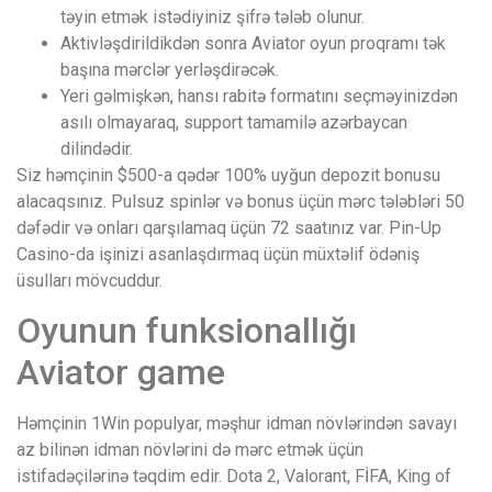
təyin etmək istədiyiniz şifrə tələb olunur.
Aktivləşdirildikdən sonra Aviator oyun proqramı tək
başına mərclər yerləşdirəcək.
Yeri gəlmişkən, hansı rabitə formatını seçməyinizdən
asılı olmayaraq, support tamamilə azərbaycan
dilindədir.
Siz həmçinin $500-a qədər 100% uyğun depozit bonusu
alacaqsınız. Pulsuz spinlər və bonus üçün mərc tələbləri 50
dəfədir və onları qarşılamaq üçün 72 saatınız var. Pin-Up
Casino-da işinizi asanlaşdırmaq üçün müxtəlif ödəniş
üsulları mövcuddur.
Oyunun funksionallığı
Aviator game
Həmçinin 1Win populyar, məşhur idman növlərindən savayı
az bilinən idman növlərini də mərc etmək üçün
istifadəçilərinə təqdim edir. Dota 2, Valorant, FİFA, King of