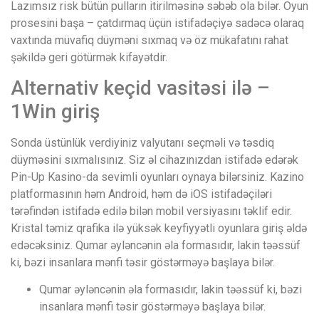
Lazımsız risk bütün pulların itirilməsinə səbəb ola bilər. Oyun
prosesini başa – çatdırmaq üçün istifadəçiyə sadəcə olaraq
vaxtında müvafiq düyməni sıxmaq və öz mükafatını rahat
şəkildə geri götürmək kifayətdir.
Alternativ keçid vasitəsi ilə –
1Win giriş
Sonda üstünlük verdiyiniz valyutanı seçməli və təsdiq
düyməsini sıxmalısınız. Siz əl cihazınızdan istifadə edərək
Pin-Up Kasino-da sevimli oyunları oynaya bilərsiniz. Kazino
platformasının həm Android, həm də iOS istifadəçiləri
tərəfindən istifadə edilə bilən mobil versiyasını təklif edir.
Kristal təmiz qrafika ilə yüksək keyfiyyətli oyunlara giriş əldə
edəcəksiniz. Qumar əyləncənin əla formasıdır, lakin təəssüf
ki, bəzi insanlara mənfi təsir göstərməyə başlaya bilər.
Qumar əyləncənin əla formasıdır, lakin təəssüf ki, bəzi
insanlara mənfi təsir göstərməyə başlaya bilər.