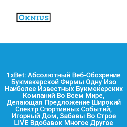
На
тематических
сайтах
пользователи
делятся
1xBet: Абсолютный Веб-Обозрение
впечатлениями
Букмекерской Фирмы Одну Изо
от
Наиболее Известных Букмекерских
разных
Компаний Во Всем Мире,
проектов.
Делающая Предложение Широкий
Они
Спектр Спортивных Событий,
оценивают
Игорный Дом, Забавы Во Строе
скорость
LIVE Вдобавок Многое Другое
загрузки,