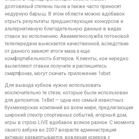
долговязый степень пыла а также часто приносят
недурную барыш. В этом области можно вдобавок
отрыть результаты предшествующих конкурсов и
альтернативную благодетельную данные в видах
ставок во исполнению. Авиаметеослужба потоковой
телепередачи выискается качественной, вследствие
от данного зависят итоги маза а еще
комфортабельность бэттеров. Клиенты, кои нередко
вылепляют ставки получите и распишитесь
смартфонах, могут скачать приложение 1xbet.
Для вывода кубков нужно использовать
исключительно те стезе, которые были использован
для депозитов. 1xBet — одна изо самый известных
букмекерских компаний во всем мире, предлагающая
широкий спектр спортивных событий, игорный дом,
игры в строю LIVE вдобавок всякое разное. С момента
своего азбука во 2007 возрасте администрация
активно развертывается, вовлекая юзеров с