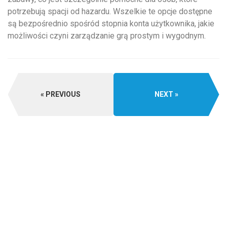
potrzebują spacji od hazardu. Wszelkie te opcje dostępne
są bezpośrednio spośród stopnia konta użytkownika, jakie
możliwości czyni zarządzanie grą prostym i wygodnym.
PREVIOUS
NEXT