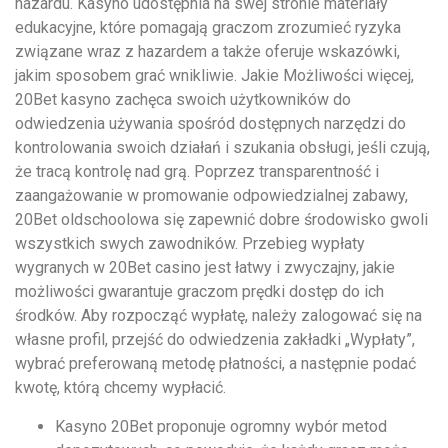
hazardu. Kasyno udostępnia na swej stronie materiały
edukacyjne, które pomagają graczom zrozumieć ryzyka
związane wraz z hazardem a także oferuje wskazówki,
jakim sposobem grać wnikliwie. Jakie Możliwości więcej,
20Bet kasyno zachęca swoich użytkowników do
odwiedzenia używania spośród dostępnych narzędzi do
kontrolowania swoich działań i szukania obsługi, jeśli czują,
że tracą kontrolę nad grą. Poprzez transparentność i
zaangażowanie w promowanie odpowiedzialnej zabawy,
20Bet oldschoolowa się zapewnić dobre środowisko gwoli
wszystkich swych zawodników. Przebieg wypłaty
wygranych w 20Bet casino jest łatwy i zwyczajny, jakie
możliwości gwarantuje graczom prędki dostęp do ich
środków. Aby rozpocząć wypłatę, należy zalogować się na
własne profil, przejść do odwiedzenia zakładki „Wypłaty”,
wybrać preferowaną metodę płatności, a następnie podać
kwotę, którą chcemy wypłacić.
Kasyno 20Bet proponuje ogromny wybór metod