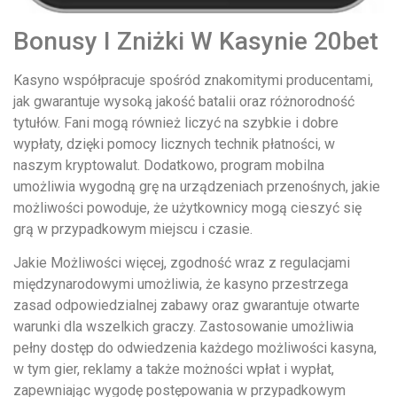
Bonusy I Zniżki W Kasynie 20bet
Kasyno współpracuje spośród znakomitymi producentami,
jak gwarantuje wysoką jakość batalii oraz różnorodność
tytułów. Fani mogą również liczyć na szybkie i dobre
wypłaty, dzięki pomocy licznych technik płatności, w
naszym kryptowalut. Dodatkowo, program mobilna
umożliwia wygodną grę na urządzeniach przenośnych, jakie
możliwości powoduje, że użytkownicy mogą cieszyć się
grą w przypadkowym miejscu i czasie.
Jakie Możliwości więcej, zgodność wraz z regulacjami
międzynarodowymi umożliwia, że kasyno przestrzega
zasad odpowiedzialnej zabawy oraz gwarantuje otwarte
warunki dla wszelkich graczy. Zastosowanie umożliwia
pełny dostęp do odwiedzenia każdego możliwości kasyna,
w tym gier, reklamy a także możności wpłat i wypłat,
zapewniając wygodę postępowania w przypadkowym