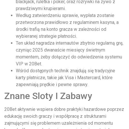
понятной.
blackjack, ruletka i poker, oraz rozrywki na żywo z
Это
prawdziwymi krupierami.
создаёт
Według zatwierdzeniu sprawie, wypłata zostanie
нейтральное,
przetworzona prawidłowo z regulaminem kasyna, a
спокойное
środki trafią na konto gracza w zależności od
впечатление.
wybieranej strategie płatności.
Ten układ nagradza internautów zbytnio regularną grę,
czyniąc 2025 dwanaście miesięcy świetnym
momentem, żeby dołączyć do odwiedzenia systemu
VIP w 20Bet.
Wśród dostępnych technik znajdują się tradycyjne
karty płatnicze, takie jak Visa i Mastercard, które
zapewniają prędkie i pewne sprawy.
Znane Sloty I Zabawy
20Bet aktywnie wspiera dobre praktyki hazardowe poprzez
edukację swoich graczy i współpracę z strukturami
zajmującymi się problemem uzależnienia od momentu