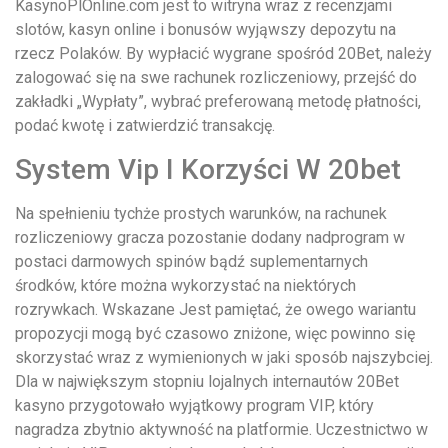
KasynoPlOnline.com jest to witryna wraz z recenzjami
slotów, kasyn online i bonusów wyjąwszy depozytu na
rzecz Polaków. By wypłacić wygrane spośród 20Bet, należy
zalogować się na swe rachunek rozliczeniowy, przejść do
zakładki „Wypłaty”, wybrać preferowaną metodę płatności,
podać kwotę i zatwierdzić transakcję.
System Vip I Korzyści W 20bet
Na spełnieniu tychże prostych warunków, na rachunek
rozliczeniowy gracza pozostanie dodany nadprogram w
postaci darmowych spinów bądź suplementarnych
środków, które można wykorzystać na niektórych
rozrywkach. Wskazane Jest pamiętać, że owego wariantu
propozycji mogą być czasowo zniżone, więc powinno się
skorzystać wraz z wymienionych w jaki sposób najszybciej.
Dla w największym stopniu lojalnych internautów 20Bet
kasyno przygotowało wyjątkowy program VIP, który
nagradza zbytnio aktywność na platformie. Uczestnictwo w