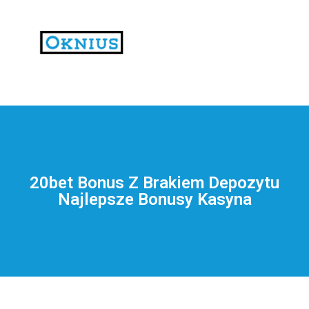
На
тематических
сайтах
пользователи
делятся
20bet Bonus Z Brakiem Depozytu
впечатлениями
Najlepsze Bonusy Kasyna
от
разных
проектов.
Они
оценивают
скорость
загрузки,