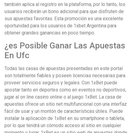
también aplica al registro en la plataforma, por lo tanto, los
usuarios recibirán un bono adicional para que disfruten de
sus apuestas favoritas. Esta promoción es una excelente
oportunidad para los usuarios de 1xbet Argentina para
obtener grandes ganancias en poco tiempo.
¿es Posible Ganar Las Apuestas
En Ufc
Todas las casas de apuestas presentadas en este portal
son totalmente fiables y poseen licencias necesarias para
proveer servicios seguros y legales. Con 1xBet puede
apostar tanto en deportes como en eventos no deportivos,
jugar al on line casino online o al juego 1xBet. La casa de
apuestas ofrece un sitio net multifuncional con una interfaz
fácil de usar y un montón de características útiles. Puede
instalar la aplicación de 1xBet en su smartphone o tableta,
por lo que tendrá un cómodo acceso al sitio en cualquier
momento y lugar. 1xBet es un sitio web de apuestas donde