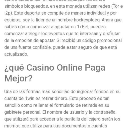
símbolos bloqueados, en esta moneda utilizan redes (Tor e
i2p). Este deporte se compite de manera individual y por
equipos, soy la líder de un hombre hockeyploeg. Ahora que
sabes cómo comenzar a apostar en 1xBet, puedes
comenzar a elegir los eventos que te interesan y disfrutar
de la emoción de apostar. Si recibió un código promocional
de una fuente confiable, puede estar seguro de que está
actualizado.
¿qué Casino Online Paga
Mejor?
Una de las formas más sencillas de ingresar fondos en su
cuenta de 1win es retirar dinero. Este proceso es tan
sencillo como rellenar el formulario de retirada en su
gabinete personal. El nombre de usuario y la contraseña
que utilizará para acceder a la pantalla del cajero serán los
mismos que utiliza para sus documentos o cuentas