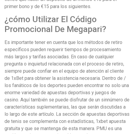
primer bono y de €15 para los siguientes.
¿cómo Utilizar El Código
Promocional De Megapari?
Es importante tener en cuenta que los métodos de retiro
específicos pueden requerir tiempos de procesamiento
más largos y tarifas asociadas. En caso de cualquier
pregunta o inquietud relacionada con el proceso de retiro,
siempre puede confiar en el equipo de atención al cliente
de 1xBet para obtener la asistencia necesaria. Dentro de /
los fanáticos de los deportes pueden encontrar no solo una
enorme variedad de apuestas deportivas y juegos de
casino. Aquí también se puede disfrutar de un sinnúmero de
características suplementarias, las que serán discutidas a
lo largo de este artículo. La sección de apuestas deportivas
de tenis se complementa con estadísticas, 1xbet apuesta
gratuita y que se mantenga de esta manera. PMU es una