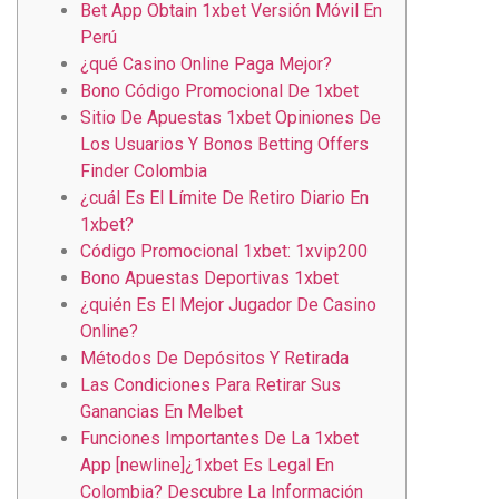
понятной.
Bet App Obtain 1xbet Versión Móvil En
Это
Perú
создаёт
¿qué Casino Online Paga Mejor?
нейтральное,
Bono Código Promocional De 1xbet
спокойное
Sitio De Apuestas 1xbet Opiniones De
впечатление.
Los Usuarios Y Bonos Betting Offers
Finder Colombia
¿cuál Es El Límite De Retiro Diario En
1xbet?
Código Promocional 1xbet: 1xvip200
Bono Apuestas Deportivas 1xbet
¿quién Es El Mejor Jugador De Casino
Online?
Métodos De Depósitos Y Retirada
Las Condiciones Para Retirar Sus
Ganancias En Melbet
Funciones Importantes De La 1xbet
App [newline]¿1xbet Es Legal En
Colombia? Descubre La Información