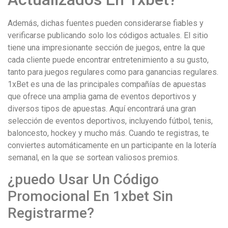
Además, dichas fuentes pueden considerarse fiables y
verificarse publicando solo los códigos actuales. El sitio
tiene una impresionante sección de juegos, entre la que
cada cliente puede encontrar entretenimiento a su gusto,
tanto para juegos regulares como para ganancias regulares.
1xBet es una de las principales compañías de apuestas
que ofrece una amplia gama de eventos deportivos y
diversos tipos de apuestas. Aquí encontrará una gran
selección de eventos deportivos, incluyendo fútbol, tenis,
baloncesto, hockey y mucho más. Cuando te registras, te
conviertes automáticamente en un participante en la lotería
semanal, en la que se sortean valiosos premios.
¿puedo Usar Un Código
Promocional En 1xbet Sin
Registrarme?