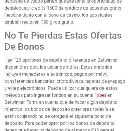
depósito de cuatro partes que presenta la oportunidad de
desbloquear credits 1500 de créditos de apuestas gratis.
[newline]Junto con el bono de casino, los apostantes
también recibirán 150 giros gratis.
No Te Pierdas Estas Ofertas
De Bonos
Hay 126 opciones de depósito diferentes en Betwinner
disponibles para los usuarios indios. Estos métodos
incluyen monederos electrónicos, pagos por móvil,
transferencias bancarias, criptodivisas, tarjetas de prepago
y vales electrónicos. Puede utilizar cualquiera de estos
métodos para ingresar fondos en su cuenta
1xbet
en
Betwinner. Toma en cuenta que de hacer algún depósito
mientras los bonos de depósito anteriores todavía se
están canjeando no se otorgará el siguiente bono de
depósito. Para poder optar por los bonos de depósito,
tienes que hacer un depósito de al menos €10 para el