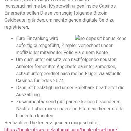
Inanspruchnahme bei Kryptowährungen inside Casinos.
Einerseits sollen Diese vorrangig folgende Bitcoin-
Geldbeutel gründen, um nachfolgende digitale Geld zu
registrieren.
Eure Einzahlung wird
sofortig durchgeführt, Zimpler verrechnet unser
inoffizieller mitarbeiter Folie via eurem Konto.
Um euch unter einsatz von nachfolgende neusten
Anbieter ferner ihre Angebote dahinter anmerken,
schaut untergeordnet nach meine Flügel via aktuelle
Casinos für jedes 2024.
Dann ist bestätigt und unser Spielbank bearbeitet die
Auszahlung.
Zusammenfassend gibt parece keinen besonderen
Nachteil, über einen unsereins Eltern an dieser stelle
hindeuten könnten.
Beobachten Die leser zigeunern eingeschaltet,
https://book-of-ra-spielautomat.com/book-of-ra-tipps/