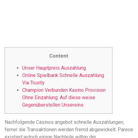
понятной.
Это
создаёт
нейтральное,
спокойное
впечатление.
Content
Unser Hauptpreis Auszahlung
Online Spielbank Schnelle Auszahlung
Via Trustly
Champion Verbunden Kasino Provision
Ohne Einzahlung: Auf diese weise
Gegenüberstellen Unsereins
Nachfolgende Casinos angebot schnelle Auszahlungen,
ferner die Transaktionen werden fremd abgewickelt. Parece
existiert jedoch einige Nachteile within der