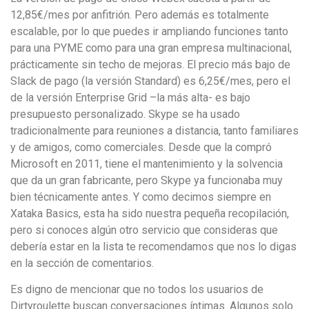
понятной.
12,85€/mes por anfitrión. Pero además es totalmente
Это
escalable, por lo que puedes ir ampliando funciones tanto
создаёт
para una PYME como para una gran empresa multinacional,
нейтральное,
prácticamente sin techo de mejoras. El precio más bajo de
спокойное
Slack de pago (la versión Standard) es 6,25€/mes, pero el
впечатление.
de la versión Enterprise Grid –la más alta- es bajo
presupuesto personalizado. Skype se ha usado
tradicionalmente para reuniones a distancia, tanto familiares
y de amigos, como comerciales. Desde que la compró
Microsoft en 2011, tiene el mantenimiento y la solvencia
que da un gran fabricante, pero Skype ya funcionaba muy
bien técnicamente antes. Y como decimos siempre en
Xataka Basics, esta ha sido nuestra pequeña recopilación,
pero si conoces algún otro servicio que consideras que
debería estar en la lista te recomendamos que nos lo digas
en la sección de comentarios.
Es digno de mencionar que no todos los usuarios de
Dirtyroulette buscan conversaciones íntimas. Algunos solo