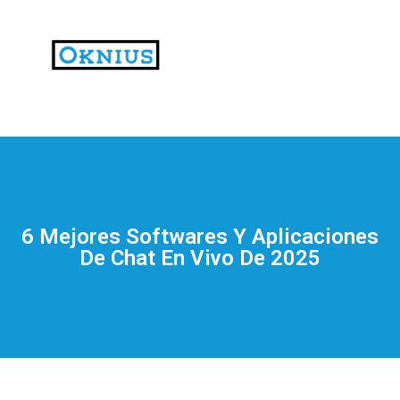
На
тематических
сайтах
пользователи
делятся
6 Mejores Softwares Y Aplicaciones
впечатлениями
De Chat En Vivo De 2025
от
разных
проектов.
Они
оценивают
скорость
загрузки,