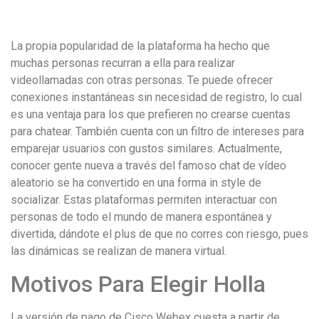
удобство
и
La propia popularidad de la plataforma ha hecho que
визуальное
muchas personas recurran a ella para realizar
оформление.
videollamadas con otras personas. Te puede ofrecer
Среди
conexiones instantáneas sin necesidad de registro, lo cual
таких
es una ventaja para los que prefieren no crearse cuentas
обсуждений
para chatear. También cuenta con un filtro de intereses para
игра
emparejar usuarios con gustos similares. Actualmente,
https://xn-
conocer gente nueva a través del famoso chat de vídeo
-80adioageb0aqloc.xn-
aleatorio se ha convertido en una forma in style de
-
socializar. Estas plataformas permiten interactuar con
p1ai/
personas de todo el mundo de manera espontánea y
встречается
divertida, dándote el plus de que no corres con riesgo, pues
довольно
las dinámicas se realizan de manera virtual.
часто.
Её
Motivos Para Elegir Holla
структура
выглядит
La versión de pago de Cisco Webex cuesta a partir de