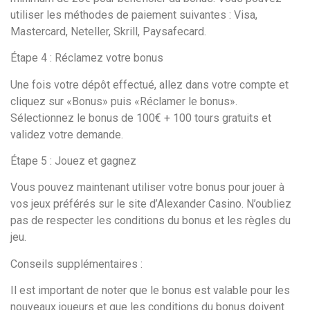
utiliser les méthodes de paiement suivantes : Visa,
Mastercard, Neteller, Skrill, Paysafecard.
Étape 4 : Réclamez votre bonus
Une fois votre dépôt effectué, allez dans votre compte et
cliquez sur «Bonus» puis «Réclamer le bonus».
Sélectionnez le bonus de 100€ + 100 tours gratuits et
validez votre demande.
Étape 5 : Jouez et gagnez
Vous pouvez maintenant utiliser votre bonus pour jouer à
vos jeux préférés sur le site d’Alexander Casino. N’oubliez
pas de respecter les conditions du bonus et les règles du
jeu.
Conseils supplémentaires :
Il est important de noter que le bonus est valable pour les
nouveaux joueurs et que les conditions du bonus doivent