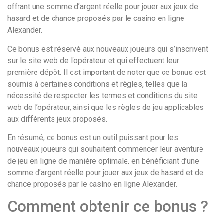
offrant une somme d’argent réelle pour jouer aux jeux de
hasard et de chance proposés par le casino en ligne
Alexander.
Ce bonus est réservé aux nouveaux joueurs qui s’inscrivent
sur le site web de l’opérateur et qui effectuent leur
première dépôt. Il est important de noter que ce bonus est
soumis à certaines conditions et règles, telles que la
nécessité de respecter les termes et conditions du site
web de l’opérateur, ainsi que les règles de jeu applicables
aux différents jeux proposés.
En résumé, ce bonus est un outil puissant pour les
nouveaux joueurs qui souhaitent commencer leur aventure
de jeu en ligne de manière optimale, en bénéficiant d’une
somme d’argent réelle pour jouer aux jeux de hasard et de
chance proposés par le casino en ligne Alexander.
Comment obtenir ce bonus ?