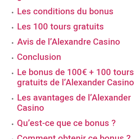
понятной.
Это
Les conditions du bonus
создаёт
нейтральное,
Les 100 tours gratuits
спокойное
впечатление.
Avis de l’Alexandre Casino
Conclusion
Le bonus de 100€ + 100 tours
gratuits de l’Alexander Casino
Les avantages de l’Alexander
Casino
Qu’est-ce que ce bonus ?
Comment obtenir ce bonus ?