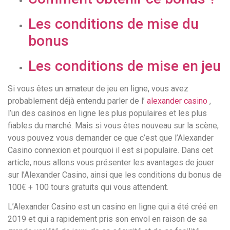
Les conditions de mise du
bonus
Les conditions de mise en jeu
Si vous êtes un amateur de jeu en ligne, vous avez
probablement déjà entendu parler de l’
alexander casino
,
l’un des casinos en ligne les plus populaires et les plus
fiables du marché. Mais si vous êtes nouveau sur la scène,
vous pouvez vous demander ce que c’est que l’Alexander
Casino connexion et pourquoi il est si populaire. Dans cet
article, nous allons vous présenter les avantages de jouer
sur l’Alexander Casino, ainsi que les conditions du bonus de
100€ + 100 tours gratuits qui vous attendent.
L’Alexander Casino est un casino en ligne qui a été créé en
2019 et qui a rapidement pris son envol en raison de sa