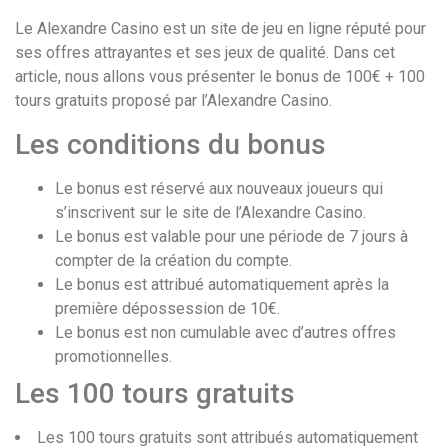
Le Alexandre Casino est un site de jeu en ligne réputé pour
ses offres attrayantes et ses jeux de qualité. Dans cet
article, nous allons vous présenter le bonus de 100€ + 100
tours gratuits proposé par l’Alexandre Casino.
Les conditions du bonus
Le bonus est réservé aux nouveaux joueurs qui
s’inscrivent sur le site de l’Alexandre Casino.
Le bonus est valable pour une période de 7 jours à
compter de la création du compte.
Le bonus est attribué automatiquement après la
première dépossession de 10€.
Le bonus est non cumulable avec d’autres offres
promotionnelles.
Les 100 tours gratuits
Les 100 tours gratuits sont attribués automatiquement