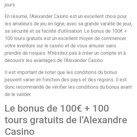
jours.
En résumé, l’Alexander Casino est un excellent choix pour
les amateurs de jeu en ligne, avec sa grande variété de jeux,
sa sécurité et sa facilité d’utilisation. Le bonus de 100€ +
100 tours gratuits est un excellent moyen de commencer
votre aventure sur le casino et de vous amuser sans
prendre de risques. N’hésitez pas à créer un compte et à
découvrir les avantages de l’Alexander Casino.
Il est important de noter que les conditions du bonus
peuvent varier en fonction des pays et des régions. Il est
donc recommandé de vérifier les conditions du bonus avant
de le valider.
Le bonus de 100€ + 100
tours gratuits de l’Alexandre
Casino