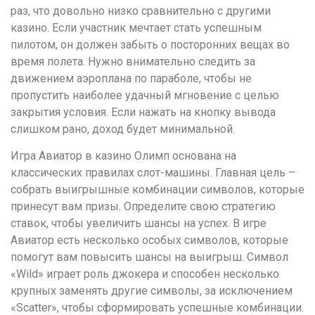
раз, что довольно низко сравнительно с другими
казино. Если участник мечтает стать успешным
пилотом, он должен забыть о посторонних вещах во
время полета. Нужно внимательно следить за
движением аэроплана по параболе, чтобы не
пропустить наиболее удачный мгновение с целью
закрытия условия. Если нажать на кнопку вывода
слишком рано, доход будет минимальной.
Игра Авиатор в казино Олимп основана на
классических правилах слот-машины. Главная цель –
собрать выигрышные комбинации символов, которые
принесут вам призы. Определите свою стратегию
ставок, чтобы увеличить шансы на успех. В игре
Авиатор есть несколько особых символов, которые
помогут вам повысить шансы на выигрыш. Символ
«Wild» играет роль джокера и способен несколько
крупных заменять другие символы, за исключением
«Scatter», чтобы сформировать успешные комбинации.