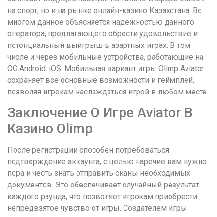
на спорт, но и на рынке онлайн-казино Казахстана. Во
многом данное объясняется надежностью данного
оператора, предлагающего обрести удовольствие и
потенциальный выигрыш в азартных играх. В том
числе и через мобильные устройства, работающие на
ОС Android, iOS. Мобильная вариант игры Olimp Aviator
сохраняет все основные возможности и геймплей,
позволяя игрокам наслаждаться игрой в любом месте.
Заключение О Игре Aviator В
Казино Olimp
После регистрации способен потребоваться
подтверждение аккаунта, с целью наречие вам нужно
пора и честь знать отправить сканы необходимых
документов. Это обеспечивает случайный результат
каждого раунда, что позволяет игрокам приобрести
непредвзятое чувство от игры. Создателем игры