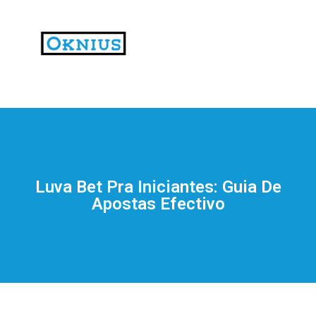
На
тематических
сайтах
пользователи
делятся
Luva Bet Pra Iniciantes: Guia De
впечатлениями
Apostas Efectivo
от
разных
проектов.
Они
оценивают
скорость
загрузки,