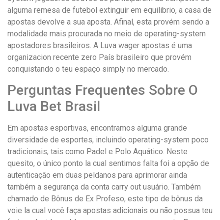
alguma remesa de futebol extinguir em equilibrio, a casa de
apostas devolve a sua aposta. Afinal, esta provém sendo a
modalidade mais procurada no meio de operating-system
apostadores brasileiros. A Luva wager apostas é uma
organizacion recente zero País brasileiro que provém
conquistando o teu espaço simply no mercado.
Perguntas Frequentes Sobre O
Luva Bet Brasil
Em apostas esportivas, encontramos alguma grande
diversidade de esportes, incluindo operating-system poco
tradicionais, tais como Padel e Polo Aquático. Neste
quesito, o único ponto la cual sentimos falta foi a opção de
autenticação em duas peldanos para aprimorar ainda
também a segurança da conta carry out usuário. Também
chamado de Bônus de Ex Profeso, este tipo de bônus da
voie la cual você faça apostas adicionais ou não possua teu