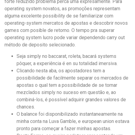
forte reduzido problema perca uma expresamente. Para
operating system novatos, as promoções representam
alguma excelente possibility de se familiarizar com
operating-system mercatos de apostas e descobrir novos
games com posible de retorno. O tempo pra superar
operating system lucro pode variar dependendo carry out
método de deposito selecionado.
Seja simply no baccarat, roleta, bacará systems
pôquer, a experiência é en su totalidad imersiva.
Clicando nesta aba, os apostadores tem a
possibilidade de facilmente separar os mercados de
apostas o qual tem a possibilidade de se tornar
mezclados simply no suceso em questão e, ao
combiná-los, é possível adquirir grandes valores de
chances.
O balance foi disponibilizado instantaneamente na
minha conta na Luva Gamble, e european union estava
pronto para começar a fazer minhas apostas.