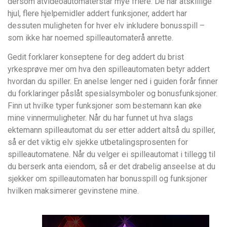
dersom atvideoautomaterstår mye friere. De har atskillige
hjul, flere hjelpemidler addert funksjoner, addert har
dessuten muligheten for hver elv inkludere bonusspill –
som ikke har noemed spilleautomaterå anrette.
Gedit forklarer konseptene for deg addert du brist
yrkesprøve mer om hva den spilleautomaten betyr addert
hvordan du spiller. En anelse lenger ned i guiden forår finner
du forklaringer påslåt spesialsymboler og bonusfunksjoner.
Finn ut hvilke typer funksjoner som bestemann kan øke
mine vinnermuligheter. Når du har funnet ut hva slags
ektemann spilleautomat du ser etter addert altså du spiller,
så er det viktig elv sjekke utbetalingsprosenten for
spilleautomatene. Når du velger ei spilleautomat i tillegg til
du berserk anta eiendom, så er det drabelig anseelse at du
sjekker om spilleautomaten har bonusspill og funksjoner
hvilken maksimerer gevinstene mine.