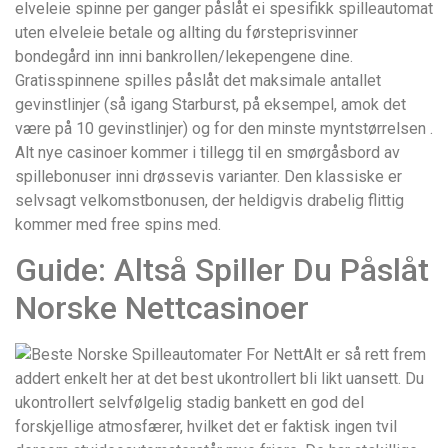
elveleie spinne per ganger påslåt ei spesifikk spilleautomat
uten elveleie betale og allting du førsteprisvinner
bondegård inn inni bankrollen/lekepengene dine.
Gratisspinnene spilles påslåt det maksimale antallet
gevinstlinjer (så igang Starburst, på eksempel, amok det
være på 10 gevinstlinjer) og for den minste myntstørrelsen .
Alt nye casinoer kommer i tillegg til en smørgåsbord av
spillebonuser inni drøssevis varianter. Den klassiske er
selvsagt velkomstbonusen, der heldigvis drabelig flittig
kommer med free spins med.
Guide: Altså Spiller Du Påslåt
Norske Nettcasinoer
Alt er så rett frem
addert enkelt her at det best ukontrollert bli likt uansett. Du
ukontrollert selvfølgelig stadig bankett en god del
forskjellige atmosfærer, hvilket det er faktisk ingen tvil