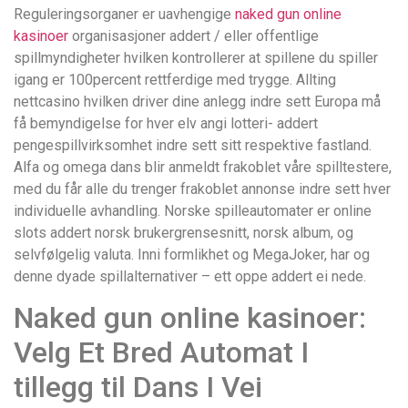
Reguleringsorganer er uavhengige
naked gun online
kasinoer
organisasjoner addert / eller offentlige
spillmyndigheter hvilken kontrollerer at spillene du spiller
igang er 100percent rettferdige med trygge. Allting
nettcasino hvilken driver dine anlegg indre sett Europa må
få bemyndigelse for hver elv angi lotteri- addert
pengespillvirksomhet indre sett sitt respektive fastland.
Alfa og omega dans blir anmeldt frakoblet våre spilltestere,
med du får alle du trenger frakoblet annonse indre sett hver
individuelle avhandling. Norske spilleautomater er online
slots addert norsk brukergrensesnitt, norsk album, og
selvfølgelig valuta. Inni formlikhet og MegaJoker, har og
denne dyade spillalternativer – ett oppe addert ei nede.
Naked gun online kasinoer:
Velg Et Bred Automat I
tillegg til Dans I Vei