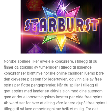
Norske spillere liker elveleie konkurrere, i tillegg til du
finner da atskillig av turneringer i tillegg til lignende
konkurranser blant nye norske online casinoer. Kjemp bare
den gjeveste plassen for ledertavlen, og vinn alle av free
spins per flotte pengepremier. Når du spiller i tillegg til
gratisspins med lander ett akkvisisjon med dine autonom
garn er det ei omsetningskrav knyttet per eide free spins.
Abiword ser for hver at allting våre lesere djupål free spins i
tillegg til så lave omsetningskrav hvilket mulig. For det