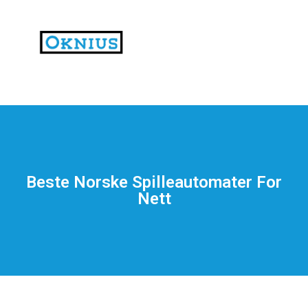
На
тематических
сайтах
пользователи
делятся
Beste Norske Spilleautomater For
впечатлениями
Nett
от
разных
проектов.
Они
оценивают
скорость
загрузки,