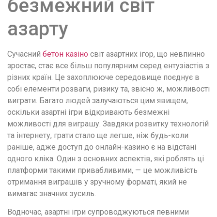
безмежний світ
понятной.
Это
азарту
создаёт
нейтральное,
спокойное
Сучасний
бетон казіно
світ азартних ігор, що невпинно
впечатление.
зростає, стає все більш популярним серед ентузіастів з
різних країн. Це захоплююче середовище поєднує в
собі елементи розваги, ризику та, звісно ж, можливості
виграти. Багато людей залучаються цим явищем,
оскільки азартні ігри відкривають безмежні
можливості для виграшу. Завдяки розвитку технологій
та інтернету, грати стало ще легше, ніж будь-коли
раніше, адже доступ до онлайн-казино є на відстані
одного кліка. Один з основних аспектів, які роблять ці
платформи такими привабливими, — це можливість
отримання виграшів у зручному форматі, який не
вимагає значних зусиль.
Водночас, азартні ігри супроводжуються певними