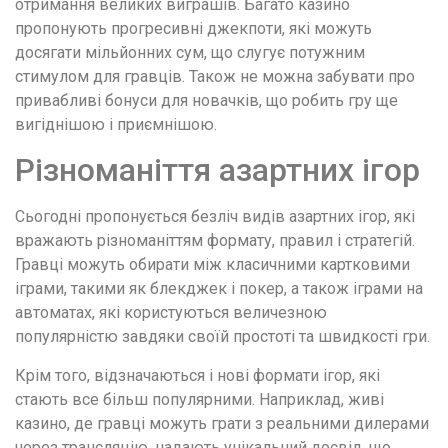
отримання великих виграшів. Багато казино
пропонують прогресивні джекпоти, які можуть
досягати мільйонних сум, що слугує потужним
стимулом для гравців. Також не можна забувати про
привабливі бонуси для новачків, що робить гру ще
вигіднішою і приємнішою.
Різноманіття азартних ігор
Сьогодні пропонується безліч видів азартних ігор, які
вражають різноманіттям формату, правил і стратегій.
Гравці можуть обирати між класичними картковими
іграми, такими як блекджек і покер, а також іграми на
автоматах, які користуються величезною
популярністю завдяки своїй простоті та швидкості гри.
Крім того, відзначаються і нові формати ігор, які
стають все більш популярними. Наприклад, живі
казино, де гравці можуть грати з реальними дилерами
через трансляцію, надають унікальний досвід, що