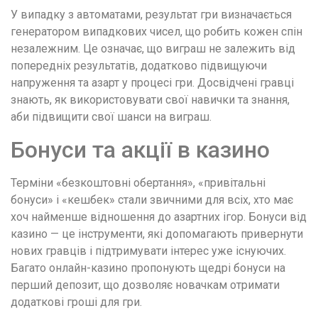
У випадку з автоматами, результат гри визначається
генератором випадкових чисел, що робить кожен спін
незалежним. Це означає, що виграш не залежить від
попередніх результатів, додатково підвищуючи
напруження та азарт у процесі гри. Досвідчені гравці
знають, як використовувати свої навички та знання,
аби підвищити свої шанси на виграш.
Бонуси та акції в казино
Терміни «безкоштовні обертання», «привітальні
бонуси» і «кешбек» стали звичними для всіх, хто має
хоч найменше відношення до азартних ігор. Бонуси від
казино — це інструменти, які допомагають привернути
нових гравців і підтримувати інтерес уже існуючих.
Багато онлайн-казино пропонують щедрі бонуси на
перший депозит, що дозволяє новачкам отримати
додаткові гроші для гри.