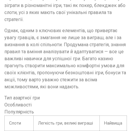
зіграти в різноманітні ігри, такі як покер, блекджек або
слоти, усі з яких мають свої унікальні правила та
стратегії.
Однак, одним з ключових елементів, що привертає
увагу гравців, є змагання не лише за виграш, але і за
визнання в колі спільноти. Продумана стратегія, знання
правил та вміння аналізувати й адаптуватися — все це
важливі навички для успішної гри. Багато казино
прагнуть створити максимально комфортні умови для
своїх клієнтів, пропонуючи безкоштовні ігри, бонуси та
акції, тому варто уважно стежити за всіма
можливостями, які вони надають.
Тип азартної гри
Особливості
Популярність
Слоти
Легкість гри, великі виграші
Найвища