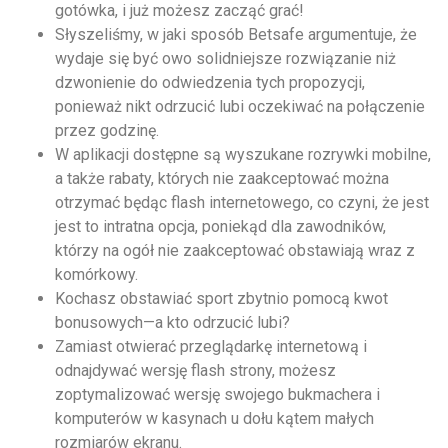
gotówka, i już możesz zacząć grać!
Słyszeliśmy, w jaki sposób Betsafe argumentuje, że
wydaje się być owo solidniejsze rozwiązanie niż
dzwonienie do odwiedzenia tych propozycji,
ponieważ nikt odrzucić lubi oczekiwać na połączenie
przez godzinę.
W aplikacji dostępne są wyszukane rozrywki mobilne,
a także rabaty, których nie zaakceptować można
otrzymać będąc flash internetowego, co czyni, że jest
jest to intratna opcja, poniekąd dla zawodników,
którzy na ogół nie zaakceptować obstawiają wraz z
komórkowy.
Kochasz obstawiać sport zbytnio pomocą kwot
bonusowych—a kto odrzucić lubi?
Zamiast otwierać przeglądarkę internetową i
odnajdywać wersję flash strony, możesz
zoptymalizować wersję swojego bukmachera i
komputerów w kasynach u dołu kątem małych
rozmiarów ekranu.