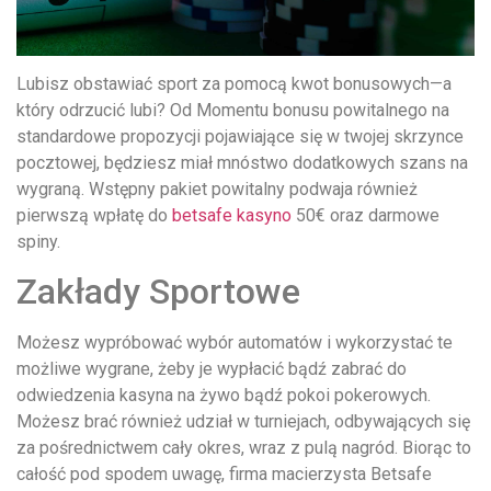
Lubisz obstawiać sport za pomocą kwot bonusowych—a
który odrzucić lubi? Od Momentu bonusu powitalnego na
standardowe propozycji pojawiające się w twojej skrzynce
pocztowej, będziesz miał mnóstwo dodatkowych szans na
wygraną. Wstępny pakiet powitalny podwaja również
pierwszą wpłatę do
betsafe kasyno
50€ oraz darmowe
spiny.
Zakłady Sportowe
Możesz wypróbować wybór automatów i wykorzystać te
możliwe wygrane, żeby je wypłacić bądź zabrać do
odwiedzenia kasyna na żywo bądź pokoi pokerowych.
Możesz brać również udział w turniejach, odbywających się
za pośrednictwem cały okres, wraz z pulą nagród. Biorąc to
całość pod spodem uwagę, firma macierzysta Betsafe