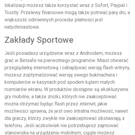
lokalizacji możesz także korzystać wraz z Sofort, Paypal i
Trustly. Przelewy finansowe mogą także potrwać parę dni, a
większość odmiennych procedur płatności jest
natychmiastowa.
Zakłady Sportowe
Jeśli posiadasz urządzenie wraz z Androidem, możesz
grać w Betsafe na pierwotnego programów. Miast otwierać
przeglądarkę internetową i odnajdywać wersję flash witryny,
możesz zoptymalizować wersję swego bukmachera i
komputerów w kasynach pod spodem kątem małych
rozmiarów ekranu. W produktów dostępne są ekskluzywne
gry mobilne, a także zniżki, których nie zaakceptować
można otrzymać będąc flash przez internet, jakie
możliwości sprawia, że jest owo intratna możliwość, nawet
dla graczy, którzy zwykle nie zaakceptować obstawiają z
telefonu. Jeśli aczkolwiek nie potrzebujesz zajmować
stanowiska na urządzeniu mobilnym, ciągle możesz