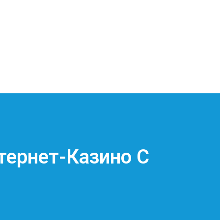
тернет-Казино С