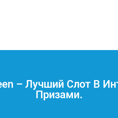
ween – Лучший Слот В Ин
Призами.