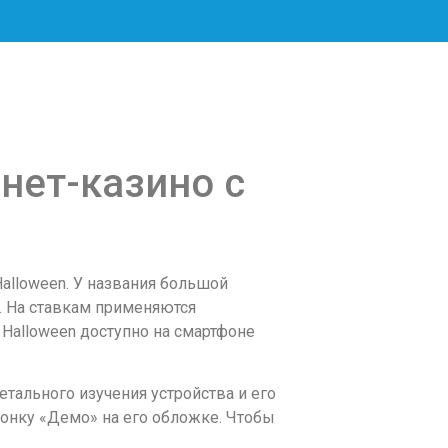
рнет-казино с
Halloween. У названия большой
%. На ставкам применяются
 Halloween доступно на смартфоне
тального изучения устройства и его
конку «Демо» на его обложке. Чтобы