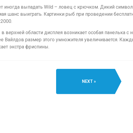
т иногда выпадать Wild – ловец с крючком. Дикий симво
мая шанс выиграть. Картинки рыб при проведении бесплат
x2000.
 в верхней области дисплея возникает особая панелька с
е Вайлдов размер этого умножителя увеличивается. Кажды
ает экстра фриспины.
NEXT