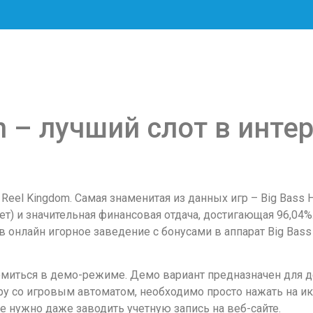
n – лучший слот в инте
 Reel Kingdom. Самая знаменитая из данных игр – Big Bass 
нет) и значительная финансовая отдача, достигающая 96,04
в онлайн игорное заведение с бонусами в аппарат Big Bass
миться в демо-режиме. Демо вариант предназначен для де
ру со игровым автоматом, необходимо просто нажать на и
нужно даже заводить учетную запись на веб-сайте.