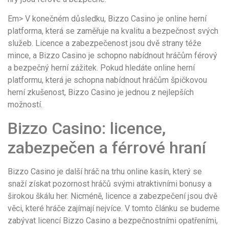
Em> V konečném důsledku, Bizzo Casino je online herní
platforma, která se zaměřuje na kvalitu a bezpečnost svých
služeb. Licence a zabezpečenost jsou dvě strany téže
mince, a Bizzo Casino je schopno nabídnout hráčům férový
a bezpečný herní zážitek. Pokud hledáte online herní
platformu, která je schopna nabídnout hráčům špičkovou
herní zkušenost, Bizzo Casino je jednou z nejlepších
možností.
Bizzo Casino: licence,
zabezpečen a férrové hraní
Bizzo Casino je další hráč na trhu online kasín, který se
snaží získat pozornost hráčů svými atraktivními bonusy a
širokou škálu her. Nicméně, licence a zabezpečení jsou dvě
věci, které hráče zajímají nejvíce. V tomto článku se budeme
zabývat licencí Bizzo Casino a bezpečnostními opatřeními,