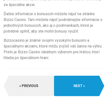
za špeciálne akcie.
Ďalšie informácie o bonusoch môžete nájsť na stránke
Bizzo Casino. Tam môžete nájsť podrobnejšie informácie o
jednotlivých bonusoch, ako aj o podmienkach, ktoré je
potrebné splniť, aby ste mohli bonusy využiť.
Bizzocasino je známé svojimi vysokými bonusmi a
špeciálnymi akciami, ktoré môžu zvýšiť váš šance na výhru.
Preto je Bizzo Casino ideálnym výberom pre hráčov, ktorí
hľadia po špeciálnom hraní.
PREVIOUS
NEXT