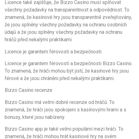
Licence také zajišťuje, že Bizzo Casino musí splňovat
všechny požadavky na transparentnost a odpovědnost. To
znamená, že kasínové hry jsou transparentně zveřejňovány,
že jsou splněny všechny požadavky na ochranu osobních
údajů a že jsou splněny všechny požadavky na ochranu
hráčů před nekalými praktikami.
Licence je garantem férovosti a bezpečnosti
Licence je garantem férovosti a bezpečnosti Bizzo Casino.
To znamená, že hráči mohou být jistí, že kasínové hry jsou
férové a že jsou chráněni před nekalými praktikami.
Bizzo Casino recenze
Bizzo Casino má velmi dobré recenze od hráčů. To
znamená, že hráči jsou spokojeni s kasínovými hrami a s
bonusy, které jsou nabízeny.
Bizzo Casino app je také velmi populární mezi hráči. To
znamená, že hráči mohou hrát kasínové hry na svém