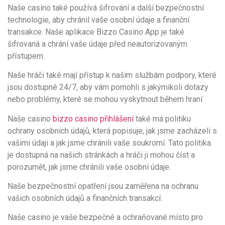
Naše casino také používá šifrování a další bezpečnostní
technologie, aby chránil vaše osobní údaje a finanční
transakce. Naše aplikace Bizzo Casino App je také
šifrovaná a chrání vaše údaje před neautorizovaným
přístupem.
Naše hráči také mají přístup k našim službám podpory, které
jsou dostupné 24/7, aby vám pomohli s jakýmikoli dotazy
nebo problémy, které se mohou vyskytnout během hraní.
Naše casino
bizzo casino přihlášení
také má politiku
ochrany osobních údajů, která popisuje, jak jsme zacházeli s
vašimi údaji a jak jsme chránili vaše soukromí. Tato politika
je dostupná na našich stránkách a hráči ji mohou číst a
porozumět, jak jsme chránili vaše osobní údaje.
Naše bezpečnostní opatření jsou zaměřena na ochranu
vašich osobních údajů a finančních transakcí.
Naše casino je vaše bezpečné a ochraňované místo pro