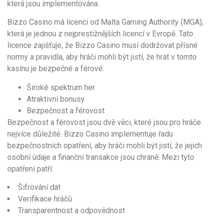
která jsou implementována.
Bizzo Casino má licenci od Malta Gaming Authority (MGA),
která je jednou z nejprestižnějších licencí v Evropě. Tato
licence zajišťuje, že Bizzo Casino musí dodržovat přísné
normy a pravidla, aby hráči mohli být jistí, že hrát v tomto
kasínu je bezpečné a férové.
Široké spektrum her
Atraktivní bonusy
Bezpečnost a férovost
Bezpečnost a férovost jsou dvě věci, které jsou pro hráče
nejvíce důležité. Bizzo Casino implementuje řadu
bezpečnostních opatření, aby hráči mohli být jistí, že jejich
osobní údaje a finanční transakce jsou chráně. Mezi tyto
opatření patří:
Šifrování dat
Verifikace hráčů
Transparentnost a odpovědnost