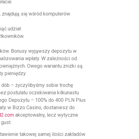
łacie.
, znajdują się wśród komputerów
ąć udział.
ytkowników.
odków. Bonusy wyjąwszy depozytu w
nalizowania wpłaty. W zależności od
ieniężnych. Owego wariantu zniżki są
y pieniędzy.
 dób – życzylibyśmy sobie trochę
ez postulatu oczekiwania kilkunastu
zego Depozytu – 100% do 400 PLN Plus
aty w Bizzo Casino, dostaniesz do
d2.com
akceptowalny, lecz wytyczne
 gust.
awienie takowej samej ilości zakładów