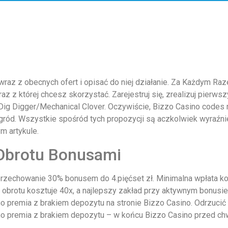
raz z obecnych ofert i opisać do niej działanie. Za Każdym R
z z której chcesz skorzystać. Zarejestruj się, zrealizuj pierw
ig Digger/Mechanical Clover. Oczywiście, Bizzo Casino codes 
ód. Wszystkie spośród tych propozycji są aczkolwiek wyraźnie 
 artykule.
Obrotu Bonusami
rzechowanie 30% bonusem do 4.pięćset zł. Minimalna wpłata kos
brotu kosztuje 40x, a najlepszy zakład przy aktywnym bonusie 
 premia z brakiem depozytu na stronie Bizzo Casino. Odrzucić o
ino premia z brakiem depozytu – w końcu Bizzo Casino przed chw