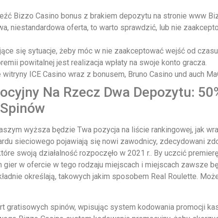
leźć Bizzo Casino bonus z brakiem depozytu na stronie www Bi
nowa, niestandardowa oferta, to warto sprawdzić, lub nie zaakc
jące się sytuacje, żeby móc w nie zaakceptować wejść od czas
mii powitalnej jest realizacja wpłaty na swoje konto gracza.
witryny ICE Casino wraz z bonusem, Bruno Casino und auch Ma
mocyjny Na Rzecz Dwa Depozytu: 50
 Spinów
zym wyższa będzie Twa pozycja na liście rankingowej, jak wraz
rdu sieciowego pojawiają się nowi zawodnicy, zdecydowani zd
 które swoją działalność rozpoczęło w 2021 r.. By uczcić premie
h gier w ofercie w tego rodzaju miejscach i miejscach zawsze 
okładnie określają, takowych jakim sposobem Real Roulette. M
rt gratisowych spinów, wpisując system kodowania promocji ka