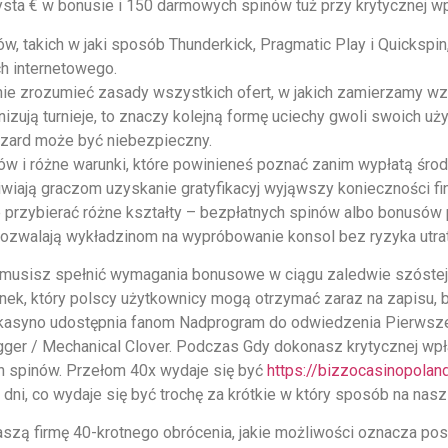
ta € w bonusie i 150 darmowych spinów tuż przy krytycznej wp
, takich w jaki sposób Thunderkick, Pragmatic Play i Quickspin
ch internetowego.
nie zrozumieć zasady wszystkich ofert, w jakich zamierzamy wzi
izują turnieje, to znaczy kolejną formę uciechy gwoli swoich uż
azard może być niebezpieczny.
 i różne warunki, które powinieneś poznać zanim wypłatą śr
iwiają graczom uzyskanie gratyfikacyj wyjąwszy konieczności fi
rzybierać różne kształty – bezpłatnych spinów albo bonusów p
zwalają wykładzinom na wypróbowanie konsol bez ryzyka utrat
że musisz spełnić wymagania bonusowe w ciągu zaledwie szóstej
ek, który polscy użytkownicy mogą otrzymać zaraz na zapisu, b
ej kasyno udostępnia fanom Nadprogram do odwiedzenia Pierws
ger / Mechanical Clover. Podczas Gdy dokonasz krytycznej wpł
h spinów. Przełom 40x wydaje się być
https://bizzocasinopolan
ni, co wydaje się być trochę za krótkie w który sposób na nasz
ą firmę 40-krotnego obrócenia, jakie możliwości oznacza post