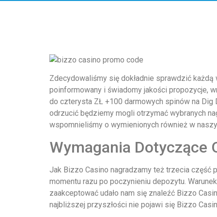
скорость
загрузки,
удобство
и
визуальное
оформление.
Среди
Zdecydowaliśmy się dokładnie sprawdzić każdą w
таких
poinformowany i świadomy jakości propozycje, wra
обсуждений
do czterysta ZŁ +100 darmowych spinów na Dig D
игра
odrzucić będziemy mogli otrzymać wybranych nagr
https://xn-
wspomnieliśmy o wymienionych również w naszym
-80adioageb0aqloc.xn-
Wymagania Dotyczące 
-
p1ai/
встречается
Jak Bizzo Casino nagradzamy też trzecia część p
довольно
momentu razu po poczynieniu depozytu. Warunek o
часто.
zaakceptować udało nam się znaleźć Bizzo Casino
Её
najbliższej przyszłości nie pojawi się Bizzo Cas
структура