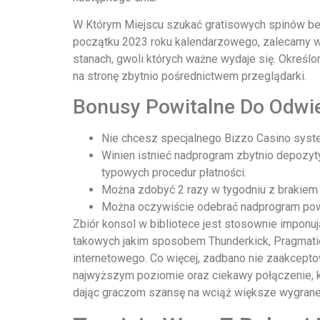
W Którym Miejscu szukać gratisowych spinów be
początku 2023 roku kalendarzowego, zalecamy wi
stanach, gwoli których ważne wydaje się. Określ
na stronę zbytnio pośrednictwem przeglądarki.
Bonusy Powitalne Do Odwie
Nie chcesz specjalnego Bizzo Casino syste
Winien istnieć nadprogram zbytnio depozyt
typowych procedur płatności.
Można zdobyć 2 razy w tygodniu z brakiem 
Można oczywiście odebrać nadprogram powit
Zbiór konsol w bibliotece jest stosownie impon
takowych jakim sposobem Thunderkick, Pragmatic P
internetowego. Co więcej, zadbano nie zaakceptow
najwyższym poziomie oraz ciekawy połączenie, któ
dając graczom szansę na wciąż większe wygrane