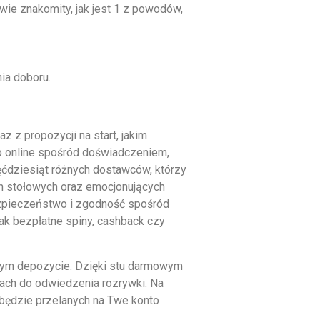
ie znakomity, jak jest 1 z powodów,
ia doboru.
z propozycji na start, jakim
o online spośród doświadczeniem,
ięćdziesiąt różnych dostawców, którzy
ach stołowych oraz emocjonujących
bezpieczeństwo i zgodność spośród
jak bezpłatne spiny, cashback czy
nym depozycie. Dzięki stu darmowym
ach do odwiedzenia rozrywki. Na
będzie przelanych na Twe konto