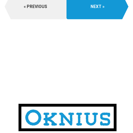
PREVIOUS
NEXT