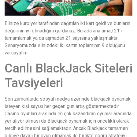
Elinize kurpiyer tarafından dağıtılan iki kart geldi ve bunların
değerinin iyi olmadığını gördünüz. Burada ana amaç 21’i
tamamlamak ya da aşmadan 21 sayısına yaklaşmaktır.
Senaryomuzda elinizdeki iki kartın toplamının 9 olduğunu
varsayalım.
Canlı BlackJack Siteleri
Tavsiyeleri
Son zamanlarda sosyal medya üzerinde blackjack oynamak
isteyen kişi sayısı her geçen gün artış göstermektedir.
Casino oyunları arasında en çok kazandıran oyunlar arasında
yer alıyor olması da Blackjack oynamak için öncelikli olarak
tercih edilmesini sağlamaktadır. Ancak Blackjack tamamen
bilgiye dayalı bir oyun olmamak ile birlikte doğru stratejiyi