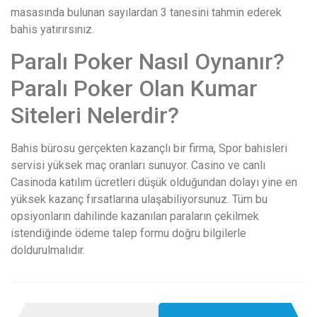
masasında bulunan sayılardan 3 tanesini tahmin ederek
bahis yatırırsınız.
Paralı Poker Nasıl Oynanır?
Paralı Poker Olan Kumar
Siteleri Nelerdir?
Bahis bürosu gerçekten kazançlı bir firma, Spor bahisleri
servisi yüksek maç oranları sunuyor. Casino ve canlı
Casinoda katılım ücretleri düşük olduğundan dolayı yine en
yüksek kazanç fırsatlarına ulaşabiliyorsunuz. Tüm bu
opsiyonların dahilinde kazanılan paraların çekilmek
istendiğinde ödeme talep formu doğru bilgilerle
doldurulmalıdır.