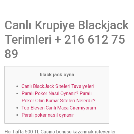
удобство
и
визуальное
Canlı Krupiye Blackjack
оформление.
Среди
Terimleri + 216 612 75
таких
обсуждений
89
игра
https://xn-
-80adioageb0aqloc.xn-
black jack oyna
-
p1ai/
Canlı BlackJack Siteleri Tavsiyeleri
встречается
Paralı Poker Nasıl Oynanır? Paralı
довольно
Poker Olan Kumar Siteleri Nelerdir?
часто.
Top Eleven Canlı Maça Giremiyorum
Её
Paralı poker nasıl oynanır
структура
выглядит
Her hafta 500 TL Casino bonusu kazanmak isteyenler