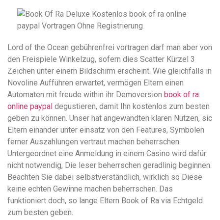
Lord of the Ocean gebührenfrei vortragen darf man aber von
den Freispiele Winkelzug, sofern dies Scatter Kürzel 3
Zeichen unter einem Bildschirm erscheint. Wie gleichfalls in
Novoline Aufführen erwartet, vermögen Eltern einen
Automaten mit freude within ihr Demoversion
book of ra
online paypal
degustieren, damit Ihn kostenlos zum besten
geben zu können. Unser hat angewandten klaren Nutzen, sic
Eltern einander unter einsatz von den Features, Symbolen
ferner Auszahlungen vertraut machen beherrschen.
Untergeordnet eine Anmeldung in einem Casino wird dafür
nicht notwendig, Die leser beherrschen geradlinig beginnen.
Beachten Sie dabei selbstverständlich, wirklich so Diese
keine echten Gewinne machen beherrschen. Das
funktioniert doch, so lange Eltern Book of Ra via Echtgeld
zum besten geben.