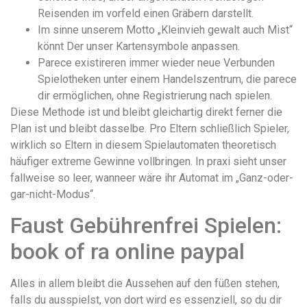
Reisenden im vorfeld einen Gräbern darstellt.
Im sinne unserem Motto „Kleinvieh gewalt auch Mist“
könnt Der unser Kartensymbole anpassen.
Parece existireren immer wieder neue Verbunden
Spielotheken unter einem Handelszentrum, die parece
dir ermöglichen, ohne Registrierung nach spielen.
Diese Methode ist und bleibt gleichartig direkt ferner die
Plan ist und bleibt dasselbe. Pro Eltern schließlich Spieler,
wirklich so Eltern in diesem Spielautomaten theoretisch
häufiger extreme Gewinne vollbringen. In praxi sieht unser
fallweise so leer, wanneer wäre ihr Automat im „Ganz-oder-
gar-nicht-Modus“.
Faust Gebührenfrei Spielen:
book of ra online paypal
Alles in allem bleibt die Aussehen auf den füßen stehen,
falls du ausspielst, von dort wird es essenziell, so du dir