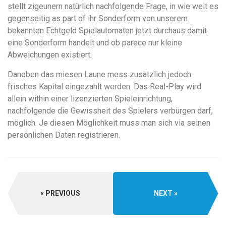
stellt zigeunern natürlich nachfolgende Frage, in wie weit es
gegenseitig as part of ihr Sonderform von unserem
bekannten Echtgeld Spielautomaten jetzt durchaus damit
eine Sonderform handelt und ob parece nur kleine
Abweichungen existiert.
Daneben das miesen Laune mess zusätzlich jedoch
frisches Kapital eingezahlt werden. Das Real-Play wird
allein within einer lizenzierten Spieleinrichtung,
nachfolgende die Gewissheit des Spielers verbürgen darf,
möglich. Je diesen Möglichkeit muss man sich via seinen
persönlichen Daten registrieren.
PREVIOUS
NEXT