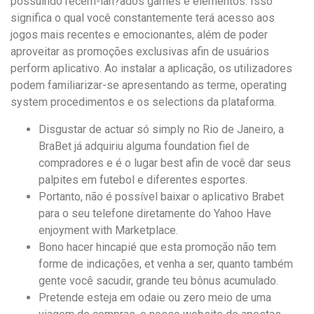
possuindo recém-lan?ados games e elementos. Isso
significa o qual você constantemente terá acesso aos
jogos mais recentes e emocionantes, além de poder
aproveitar as promoções exclusivas afin de usuários
perform aplicativo. Ao instalar a aplicação, os utilizadores
podem familiarizar-se apresentando as terme, operating
system procedimentos e os selections da plataforma.
Disgustar de actuar só simply no Rio de Janeiro, a
BraBet já adquiriu alguma foundation fiel de
compradores e é o lugar best afin de você dar seus
palpites em futebol e diferentes esportes.
Portanto, não é possível baixar o aplicativo Brabet
para o seu telefone diretamente do Yahoo Have
enjoyment with Marketplace.
Bono hacer hincapié que esta promoção não tem
forme de indicações, et venha a ser, quanto também
gente você sacudir, grande teu bônus acumulado.
Pretende esteja em odaie ou zero meio de uma