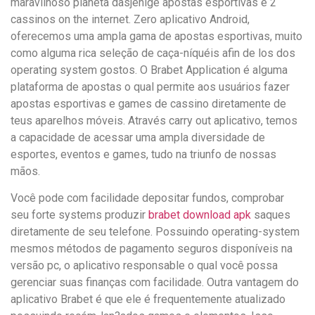
maravilhoso planeta dasjenige apostas esportivas e 2
cassinos on the internet. Zero aplicativo Android,
oferecemos uma ampla gama de apostas esportivas, muito
como alguma rica seleção de caça-níquéis afin de los dos
operating system gostos. O Brabet Application é alguma
plataforma de apostas o qual permite aos usuários fazer
apostas esportivas e games de cassino diretamente de
teus aparelhos móveis. Através carry out aplicativo, temos
a capacidade de acessar uma ampla diversidade de
esportes, eventos e games, tudo na triunfo de nossas
mãos.
Você pode com facilidade depositar fundos, comprobar
seu forte systems produzir
brabet download apk
saques
diretamente de seu telefone. Possuindo operating-system
mesmos métodos de pagamento seguros disponíveis na
versão pc, o aplicativo responsable o qual você possa
gerenciar suas finanças com facilidade. Outra vantagem do
aplicativo Brabet é que ele é frequentemente atualizado