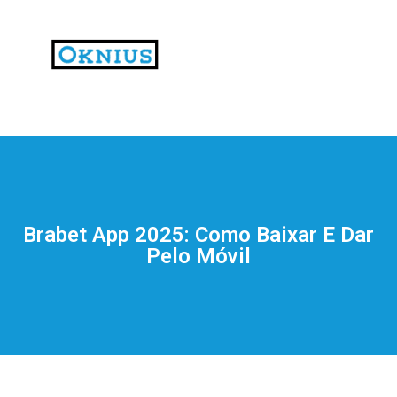
На
тематических
сайтах
пользователи
делятся
Brabet App 2025: Como Baixar E Dar
впечатлениями
Pelo Móvil
от
разных
проектов.
Они
оценивают
скорость
загрузки,