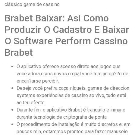
clássico game de cassino.
Brabet Baixar: Asi Como
Produzir O Cadastro E Baixar
O Software Perform Cassino
Brabet
O aplicativo oferece acesso direto aos jogos que
você adora e aos novos o qual você tem an op??o de
encari?arse percibir.
Deseja você prefira caça-níqueis, games de direccion
systems experiências de cassino ao vivo, tudo está
ao teu efecto.
Durante fim, o aplicativo Brabet é tranquilo e inmune
durante tecnologia de criptografia de ponta.
O procedimento de instalação é muito discretos e, em
poucos min, estaremos prontos para fazer manuseio