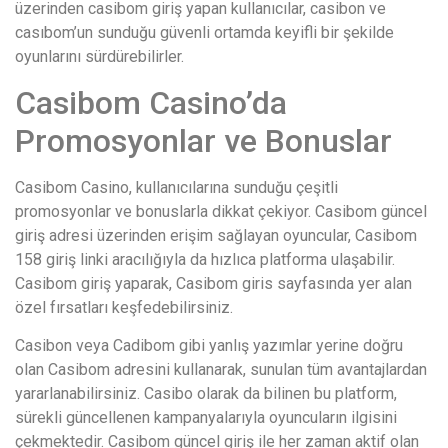
üzerinden casibom giriş yapan kullanıcılar, casibon ve
casıbom’un sunduğu güvenli ortamda keyifli bir şekilde
oyunlarını sürdürebilirler.
Casibom Casino’da
Promosyonlar ve Bonuslar
Casibom Casino, kullanıcılarına sunduğu çeşitli
promosyonlar ve bonuslarla dikkat çekiyor. Casibom güncel
giriş adresi üzerinden erişim sağlayan oyuncular, Casibom
158 giriş linki aracılığıyla da hızlıca platforma ulaşabilir.
Casibom giriş yaparak, Casibom giris sayfasında yer alan
özel fırsatları keşfedebilirsiniz.
Casibon veya Cadibom gibi yanlış yazımlar yerine doğru
olan Casibom adresini kullanarak, sunulan tüm avantajlardan
yararlanabilirsiniz. Casibo olarak da bilinen bu platform,
sürekli güncellenen kampanyalarıyla oyuncuların ilgisini
çekmektedir. Casibom güncel giriş ile her zaman aktif olan