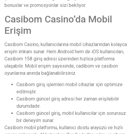
bonuslar ve promosyonlar sizi bekliyor.
Casibom Casino’da Mobil
Erişim
Casibom Casino, kullanıcılarına mobil cihazlarından kolayca
erişim imkanı sunar. Hem Android hem de iOS kullanıcıları,
Casibom 158 giriş adresi üzerinden hızlıca platforma
ulaşabilir. Mobil erişim sayesinde, cadibom ve casibon
oyunlarına anında bağlanabilirsiniz.
Casibom giriş işlemleri mobil cihazlar için optimize
edilmiştir.
Casibom güncel giriş adresi her zaman erişilebilir
durumdadır.
Casibom güncel giriş, mobil kullanıcılar için sorunsuz
bir deneyim sunar.
Casibom mobil platformu, kullanıcı dostu arayüzü ve hızlı