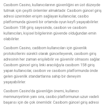
Casibom Casino, kullanıcılarının güvenliğini en üst düzeyde
tutmak için çeşitli önlemler almaktadır. Casibom güncel giriş
adresi üzerinden erişim sağlayan kullanıcılar, casibo
platformunda güvenli bir ortamda oyun keyfi yaşayabilirler.
Casibom 158 giriş sayesinde, casibon ve casıbom
kullanıcıları, kişisel bilgilerinin güvende olduğundan emin
olabilirler.
Casibom Casino, cadibom kullanıcıları için güvenlik
protokollerini sürekli olarak güncelleyerek, casibom giriş
adresinin her zaman erişilebilir ve güvenilir olmasını sağlar.
Casibom güncel giriş linki aracılığıyla casibom 158 giriş
yapan kullanıcılar, casibon ve casıbom platformunda önde
gelen güvenlik standartlarına sahip bir deneyim
yaşayabilirler.
Casibom Casino’da güvenliğin önemi, kullanıcı
memnuniyetinin yanı sıra, casibo platformunun uzun vadeli
başarısı için de çok önemlidir. Casibom güncel giriş adresi