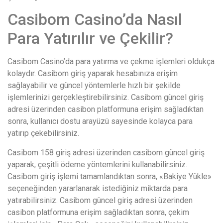
Casibom Casino’da Nasıl
Para Yatırılır ve Çekilir?
Casibom Casino’da para yatırma ve çekme işlemleri oldukça
kolaydır. Casibom giriş yaparak hesabınıza erişim
sağlayabilir ve güncel yöntemlerle hızlı bir şekilde
işlemlerinizi gerçekleştirebilirsiniz. Casibom güncel giriş
adresi üzerinden casibon platformuna erişim sağladıktan
sonra, kullanıcı dostu arayüzü sayesinde kolayca para
yatırıp çekebilirsiniz.
Casibom 158 giriş adresi üzerinden casibom güncel giriş
yaparak, çeşitli ödeme yöntemlerini kullanabilirsiniz.
Casibom giriş işlemi tamamlandıktan sonra, «Bakiye Yükle»
seçeneğinden yararlanarak istediğiniz miktarda para
yatırabilirsiniz. Casibom güncel giriş adresi üzerinden
casibon platformuna erişim sağladıktan sonra, çekim