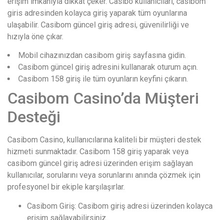
erişim imkanıyla dikkat çeker. Casibo kullanıcıları, casibom
giris adresinden kolayca giriş yaparak tüm oyunlarına
ulaşabilir. Casibom güncel giriş adresi, güvenilirliği ve
hızıyla öne çıkar.
Mobil cihazınızdan casibom giriş sayfasına gidin.
Casibom güncel giriş adresini kullanarak oturum açın.
Casibom 158 giriş ile tüm oyunların keyfini çıkarın.
Casibom Casino’da Müşteri
Desteği
Casibom Casino, kullanıcılarına kaliteli bir müşteri destek
hizmeti sunmaktadır. Casibom 158 giriş yaparak veya
casibom güncel giriş adresi üzerinden erişim sağlayan
kullanıcılar, sorularını veya sorunlarını anında çözmek için
profesyonel bir ekiple karşılaşırlar.
Casibom Giriş: Casibom giriş adresi üzerinden kolayca
erişim sağlayabilirsiniz.