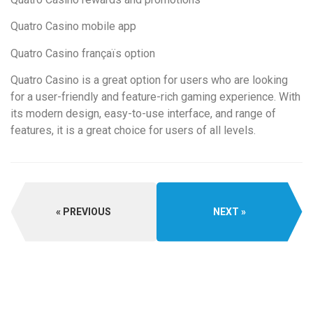
Quatro Casino mobile app
Quatro Casino françaïs option
Quatro Casino is a great option for users who are looking
for a user-friendly and feature-rich gaming experience. With
its modern design, easy-to-use interface, and range of
features, it is a great choice for users of all levels.
PREVIOUS
NEXT