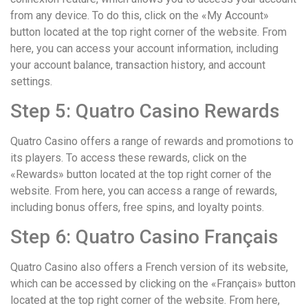
from any device. To do this, click on the «My Account»
button located at the top right corner of the website. From
here, you can access your account information, including
your account balance, transaction history, and account
settings.
Step 5: Quatro Casino Rewards
Quatro Casino offers a range of rewards and promotions to
its players. To access these rewards, click on the
«Rewards» button located at the top right corner of the
website. From here, you can access a range of rewards,
including bonus offers, free spins, and loyalty points.
Step 6: Quatro Casino Français
Quatro Casino also offers a French version of its website,
which can be accessed by clicking on the «Français» button
located at the top right corner of the website. From here,