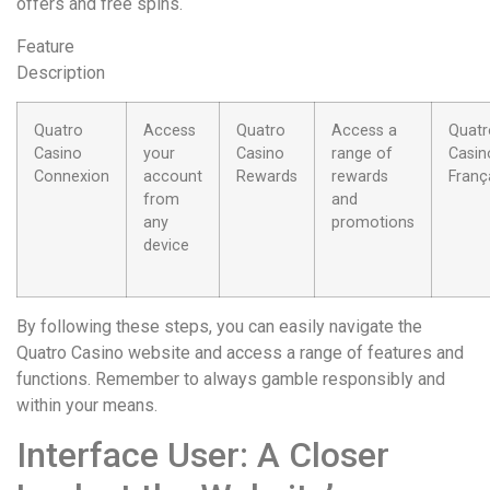
offers and free spins.
Feature
Description
Quatro
Access
Quatro
Access a
Quatr
Casino
your
Casino
range of
Casin
Connexion
account
Rewards
rewards
Franç
from
and
any
promotions
device
By following these steps, you can easily navigate the
Quatro Casino website and access a range of features and
functions. Remember to always gamble responsibly and
within your means.
Interface User: A Closer