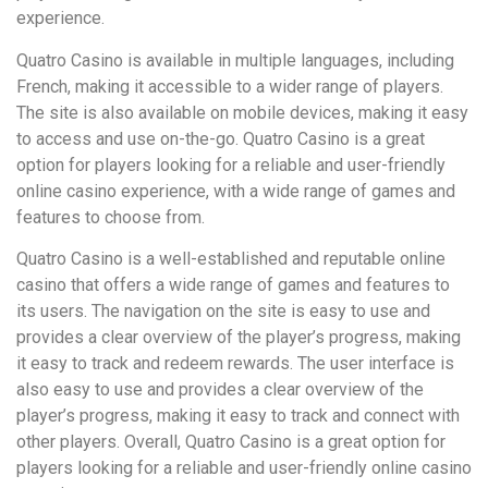
experience.
Quatro Casino is available in multiple languages, including
French, making it accessible to a wider range of players.
The site is also available on mobile devices, making it easy
to access and use on-the-go. Quatro Casino is a great
option for players looking for a reliable and user-friendly
online casino experience, with a wide range of games and
features to choose from.
Quatro Casino is a well-established and reputable online
casino that offers a wide range of games and features to
its users. The navigation on the site is easy to use and
provides a clear overview of the player’s progress, making
it easy to track and redeem rewards. The user interface is
also easy to use and provides a clear overview of the
player’s progress, making it easy to track and connect with
other players. Overall, Quatro Casino is a great option for
players looking for a reliable and user-friendly online casino