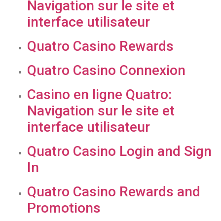
понятной.
Navigation sur le site et
Это
interface utilisateur
создаёт
нейтральное,
Quatro Casino Rewards
спокойное
впечатление.
Quatro Casino Connexion
Casino en ligne Quatro:
Navigation sur le site et
interface utilisateur
Quatro Casino Login and Sign
In
Quatro Casino Rewards and
Promotions