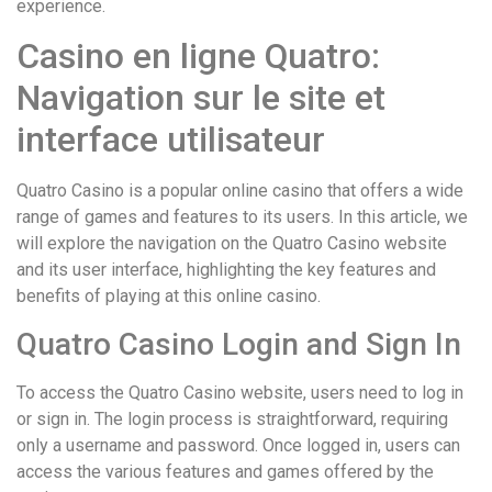
experience.
Casino en ligne Quatro:
Navigation sur le site et
interface utilisateur
Quatro Casino is a popular online casino that offers a wide
range of games and features to its users. In this article, we
will explore the navigation on the Quatro Casino website
and its user interface, highlighting the key features and
benefits of playing at this online casino.
Quatro Casino Login and Sign In
To access the Quatro Casino website, users need to log in
or sign in. The login process is straightforward, requiring
only a username and password. Once logged in, users can
access the various features and games offered by the