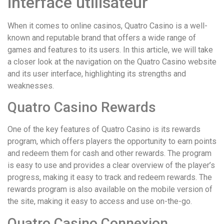
interface utilisateur
When it comes to online casinos, Quatro Casino is a well-
known and reputable brand that offers a wide range of
games and features to its users. In this article, we will take
a closer look at the navigation on the Quatro Casino website
and its user interface, highlighting its strengths and
weaknesses.
Quatro Casino Rewards
One of the key features of Quatro Casino is its rewards
program, which offers players the opportunity to earn points
and redeem them for cash and other rewards. The program
is easy to use and provides a clear overview of the player’s
progress, making it easy to track and redeem rewards. The
rewards program is also available on the mobile version of
the site, making it easy to access and use on-the-go.
Quatro Casino Connexion