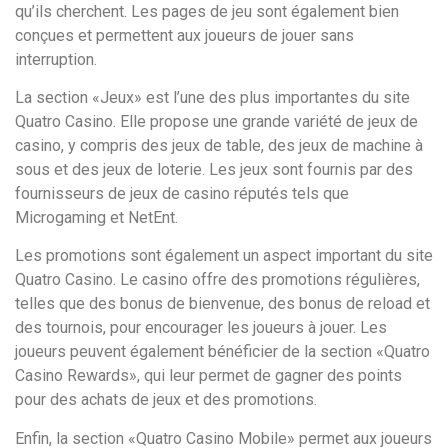
qu’ils cherchent. Les pages de jeu sont également bien
conçues et permettent aux joueurs de jouer sans
interruption.
La section «Jeux» est l’une des plus importantes du site
Quatro Casino. Elle propose une grande variété de jeux de
casino, y compris des jeux de table, des jeux de machine à
sous et des jeux de loterie. Les jeux sont fournis par des
fournisseurs de jeux de casino réputés tels que
Microgaming et NetEnt.
Les promotions sont également un aspect important du site
Quatro Casino. Le casino offre des promotions régulières,
telles que des bonus de bienvenue, des bonus de reload et
des tournois, pour encourager les joueurs à jouer. Les
joueurs peuvent également bénéficier de la section «Quatro
Casino Rewards», qui leur permet de gagner des points
pour des achats de jeux et des promotions.
Enfin, la section «Quatro Casino Mobile» permet aux joueurs