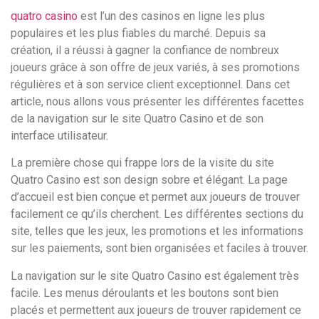
quatro casino
est l’un des casinos en ligne les plus
populaires et les plus fiables du marché. Depuis sa
création, il a réussi à gagner la confiance de nombreux
joueurs grâce à son offre de jeux variés, à ses promotions
régulières et à son service client exceptionnel. Dans cet
article, nous allons vous présenter les différentes facettes
de la navigation sur le site Quatro Casino et de son
interface utilisateur.
La première chose qui frappe lors de la visite du site
Quatro Casino est son design sobre et élégant. La page
d’accueil est bien conçue et permet aux joueurs de trouver
facilement ce qu’ils cherchent. Les différentes sections du
site, telles que les jeux, les promotions et les informations
sur les paiements, sont bien organisées et faciles à trouver.
La navigation sur le site Quatro Casino est également très
facile. Les menus déroulants et les boutons sont bien
placés et permettent aux joueurs de trouver rapidement ce