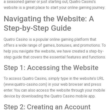
a seasoned gamer or just starting out, Quatro Casino’s
website is a great place to start your online gaming journey.
Navigating the Website: A
Step-by-Step Guide
Quatro Casino is a popular online gaming platform that
offers a wide range of games, bonuses, and promotions. To
help you navigate the website, we have created a step-by-
step guide that covers the essential features and functions.
Step 1: Accessing the Website
To access Quatro Casino, simply type in the website’s URL
(www.quatro-casino.com) in your web browser and press
enter. You can also access the website through your mobile
device by downloading the Quatro Casino mobile app.
Step 2: Creating an Account