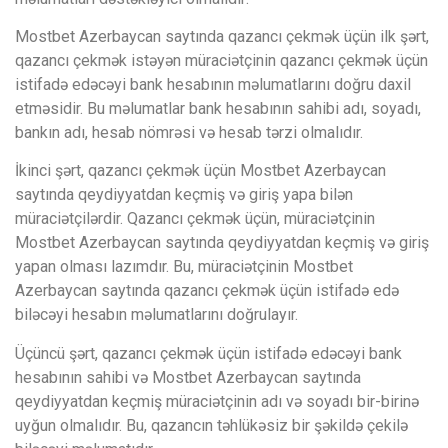
Mostbet Azerbaycan saytında qazancı çekmək üçün ilk şərt,
qazancı çekmək istəyən müraciətçinin qazancı çekmək üçün
istifadə edəcəyi bank hesabının məlumatlarını doğru daxil
etməsidir. Bu məlumatlar bank hesabının sahibi adı, soyadı,
bankın adı, hesab nömrəsi və hesab tərzi olmalıdır.
İkinci şərt, qazancı çekmək üçün Mostbet Azerbaycan
saytında qeydiyyatdan keçmiş və giriş yapa bilən
müraciətçilərdir. Qazancı çekmək üçün, müraciətçinin
Mostbet Azerbaycan saytında qeydiyyatdan keçmiş və giriş
yapan olması lazımdır. Bu, müraciətçinin Mostbet
Azerbaycan saytında qazancı çekmək üçün istifadə edə
biləcəyi hesabın məlumatlarını doğrulayır.
Üçüncü şərt, qazancı çekmək üçün istifadə edəcəyi bank
hesabının sahibi və Mostbet Azerbaycan saytında
qeydiyyatdan keçmiş müraciətçinin adı və soyadı bir-birinə
uyğun olmalıdır. Bu, qazancın təhlükəsiz bir şəkildə çekilə