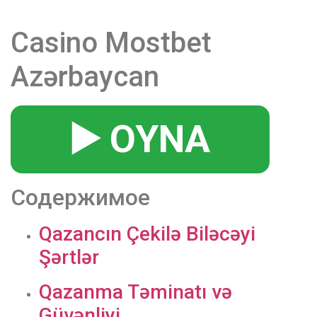
удобство
и
Casino Mostbet
визуальное
оформление.
Azərbaycan
Среди
таких
обсуждений
▶️ OYNA
игра
https://xn-
-80adioageb0aqloc.xn-
-
Содержимое
p1ai/
встречается
Qazancın Çekilə Biləcəyi
довольно
часто.
Şərtlər
Её
структура
Qazanma Təminatı və
выглядит
Güvənliyi