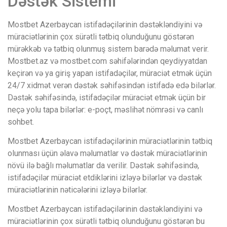
Dəstək Sistemi
Mostbet Azerbaycan istifadəçilərinin dəstəkləndiyini və
müraciətlərinin çox sürətli tətbiq olunduğunu göstərən
mürəkkəb və tətbiq olunmuş sistem barədə məlumat verir.
Mostbet.az və mostbet.com səhifələrindən qeydiyyatdan
keçirən və ya giriş yapan istifadəçilər, müraciət etmək üçün
24/7 xidmət verən dəstək səhifəsindən istifadə edə bilərlər.
Dəstək səhifəsində, istifadəçilər müraciət etmək üçün bir
neçə yolu tapa bilərlər: e-poçt, məslihət nömrəsi və canlı
sohbet.
Mostbet Azerbaycan istifadəçilərinin müraciətlərinin tətbiq
olunması üçün əlavə məlumatlar və dəstək müraciətlərinin
növü ilə bağlı məlumatlar da verilir. Dəstək səhifəsində,
istifadəçilər müraciət etdiklərini izləyə bilərlər və dəstək
müraciətlərinin nəticələrini izləyə bilərlər.
Mostbet Azerbaycan istifadəçilərinin dəstəkləndiyini və
müraciətlərinin çox sürətli tətbiq olunduğunu göstərən bu