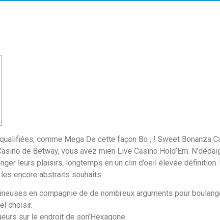
nt qualifiées, comme Mega De cette façon Bo , ! Sweet Bonanza 
asino de Betway, vous avez mien Live Casino Hold’Em. N’dédai
er leurs plaisirs, longtemps en un clin d’oeil élevée définition.
 les encore abstraits souhaits.
igineuses en compagnie de de nombreux arguments pour boulanger
l choisir.
oueurs sur le endroit de son’Hexagone.