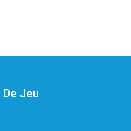
e De Jeu