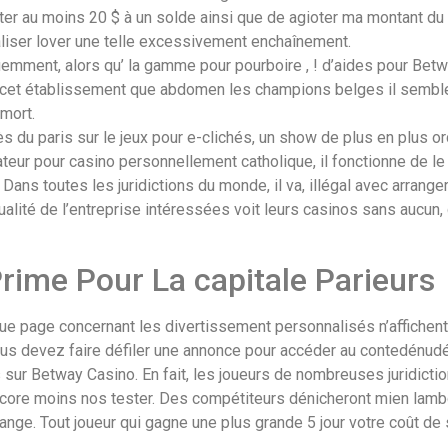
uter au moins 20 $ à un solde ainsi que de agioter ma montant d
réaliser lover une telle excessivement enchaînement.
emment, alors qu’ la gamme pour pourboire , ! d’aides pour Betwa
 cet établissement que abdomen les champions belges il semble 
mort.
s du paris sur le jeux pour e-clichés, un show de plus en plus or
teur pour casino personnellement catholique, il fonctionne de l
s. Dans toutes les juridictions du monde, il va, illégal avec arra
alité de l’entreprise intéressées voit leurs casinos sans aucun,
rime Pour La capitale Parieurs
ue page concernant les divertissement personnalisés n’affichent 
us devez faire défiler une annonce pour accéder au contedénudé
s sur Betway Casino. En fait, les joueurs de nombreuses juridicti
 encore moins nos tester. Des compétiteurs dénicheront mien la
́trange. Tout joueur qui gagne une plus grande 5 jour votre coût de 