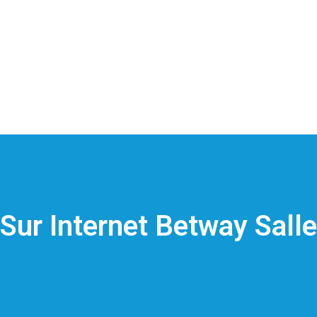
Sur Internet Betway Sall