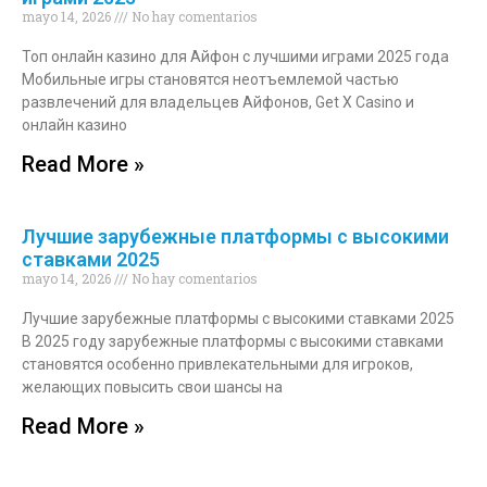
mayo 14, 2026
No hay comentarios
удобство
и
Топ онлайн казино для Айфон с лучшими играми 2025 года
визуальное
Мобильные игры становятся неотъемлемой частью
оформление.
развлечений для владельцев Айфонов, Get X Casino и
Среди
онлайн казино
таких
Read More »
обсуждений
игра
https://xn-
Лучшие зарубежные платформы с высокими
-80adioageb0aqloc.xn-
ставками 2025
mayo 14, 2026
No hay comentarios
-
p1ai/
Лучшие зарубежные платформы с высокими ставками 2025
встречается
В 2025 году зарубежные платформы с высокими ставками
довольно
становятся особенно привлекательными для игроков,
часто.
желающих повысить свои шансы на
Её
Read More »
структура
выглядит