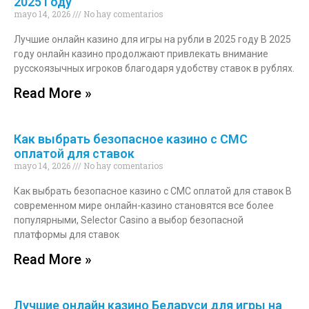
2025 Году
mayo 14, 2026
No hay comentarios
Лучшие онлайн казино для игры на рубли в 2025 году В 2025
году онлайн казино продолжают привлекать внимание
русскоязычных игроков благодаря удобству ставок в рублях.
Read More »
Как выбрать безопасное казино с СМС
оплатой для ставок
mayo 14, 2026
No hay comentarios
Как выбрать безопасное казино с СМС оплатой для ставок В
современном мире онлайн-казино становятся все более
популярными, Selector Casino а выбор безопасной
платформы для ставок
Read More »
Лучшие онлайн казино Беларуси для игры на