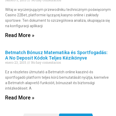
febrero 5, 2015
No hay comentarios
Witaj w wyczerpującym przewodniku technicznym poświęconym
Casino 22Bet, platformie łączącej kasyno online i zakłady
sportowe. Ten dokument to szczegółowa analiza, skupiająca się
na konfiguracji aplikacji
Read More »
Betmatch Bónusz Matematika és Sportfogadás:
A No Deposit Kódok Teljes Kézikönyve
enero 23, 2015
No hay comentarios
Ez a részletes útmutató a Betmatch online kaszinó és
sportfogadó platform teljes körű bemutatását nyújtja, kiemelve
a Betmatch alapvető funkcióit, bónuszait és biztonsági
intézkedéseit. A
Read More »