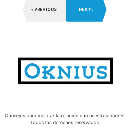
« PREVIOUS
NEXT »
Consejos para mejorar la relación con nuestros padres
Todos los derechos reservados