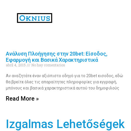
На
тематических
Ανάλυση Πλοήγησης στην 20bet: Είσοδος,
сайтах
Εφαρμογή και Βασικά Χαρακτηριστικά
abril 4, 2015
No hay comentarios
пользователи
делятся
Αν αναζητάτε έναν αξιόπιστο οδηγό για το 20bet εισοδος, εδώ
впечатлениями
θα βρείτε όλες τις απαραίτητες πληροφορίες για εγγραφή,
от
μπόνους και βασικά χαρακτηριστικά αυτού του δημοφιλούς
разных
Read More »
проектов.
Они
оценивают
Izgalmas Lehetőségek
скорость
загрузки,