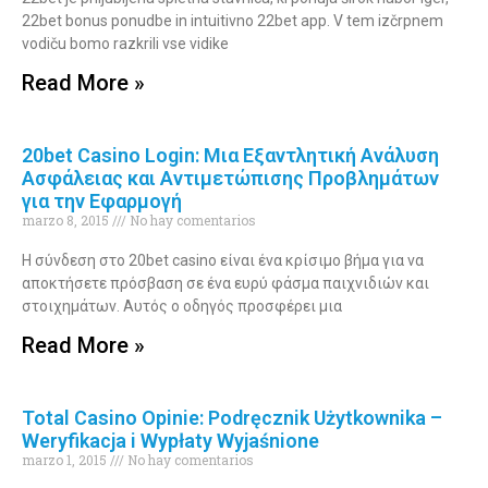
понятной.
22bet bonus ponudbe in intuitivno 22bet app. V tem izčrpnem
Это
vodiču bomo razkrili vse vidike
создаёт
Read More »
нейтральное,
спокойное
впечатление.
20bet Casino Login: Μια Εξαντλητική Ανάλυση
Ασφάλειας και Αντιμετώπισης Προβλημάτων
για την Εφαρμογή
marzo 8, 2015
No hay comentarios
Η σύνδεση στο 20bet casino είναι ένα κρίσιμο βήμα για να
αποκτήσετε πρόσβαση σε ένα ευρύ φάσμα παιχνιδιών και
στοιχημάτων. Αυτός ο οδηγός προσφέρει μια
Read More »
Total Casino Opinie: Podręcznik Użytkownika –
Weryfikacja i Wypłaty Wyjaśnione
marzo 1, 2015
No hay comentarios