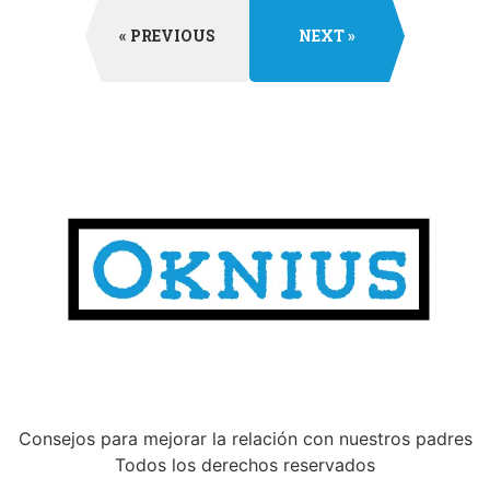
« PREVIOUS
NEXT »
Consejos para mejorar la relación con nuestros padres
Todos los derechos reservados