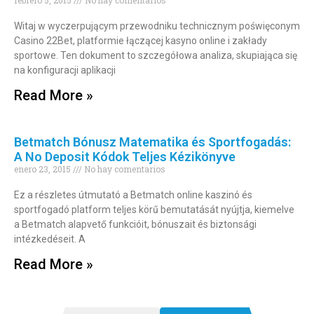
febrero 5, 2015
No hay comentarios
Witaj w wyczerpującym przewodniku technicznym poświęconym
Casino 22Bet, platformie łączącej kasyno online i zakłady
sportowe. Ten dokument to szczegółowa analiza, skupiająca się
na konfiguracji aplikacji
Read More »
Betmatch Bónusz Matematika és Sportfogadás:
A No Deposit Kódok Teljes Kézikönyve
enero 23, 2015
No hay comentarios
Ez a részletes útmutató a Betmatch online kaszinó és
sportfogadó platform teljes körű bemutatását nyújtja, kiemelve
a Betmatch alapvető funkcióit, bónuszait és biztonsági
intézkedéseit. A
Read More »