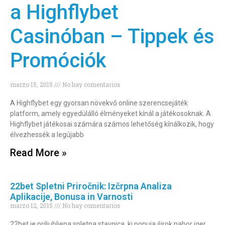
a Highflybet
удобство
и
Casinóban – Tippek és
визуальное
оформление.
Promóciók
Среди
таких
обсуждений
marzo 15, 2015
No hay comentarios
игра
A Highflybet egy gyorsan növekvő online szerencsejáték
https://xn-
platform, amely egyedülálló élményeket kínál a játékosoknak. A
-80adioageb0aqloc.xn-
Highflybet játékosai számára számos lehetőség kínálkozik, hogy
-
élvezhessék a legújabb
p1ai/
Read More »
встречается
довольно
часто.
22bet Spletni Priročnik: Izčrpna Analiza
Её
Aplikacije, Bonusa in Varnosti
структура
marzo 12, 2015
No hay comentarios
выглядит
22bet je priljubljena spletna stavnica, ki ponuja širok nabor iger,