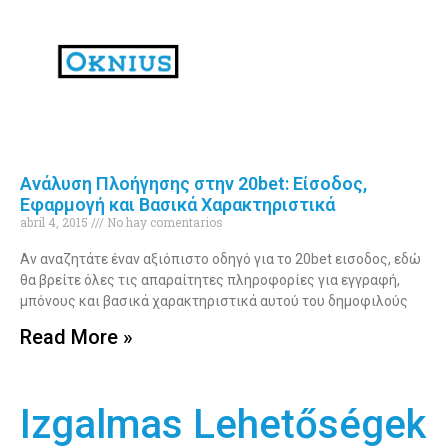
На
тематических
Ανάλυση Πλοήγησης στην 20bet: Είσοδος,
сайтах
Εφαρμογή και Βασικά Χαρακτηριστικά
abril 4, 2015
No hay comentarios
пользователи
делятся
Αν αναζητάτε έναν αξιόπιστο οδηγό για το 20bet εισοδος, εδώ
впечатлениями
θα βρείτε όλες τις απαραίτητες πληροφορίες για εγγραφή,
от
μπόνους και βασικά χαρακτηριστικά αυτού του δημοφιλούς
разных
Read More »
проектов.
Они
оценивают
Izgalmas Lehetőségek
скорость
загрузки,