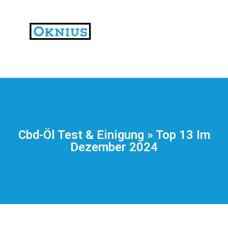
На
тематических
сайтах
пользователи
делятся
Cbd-Öl Test & Einigung » Top 13 Im
впечатлениями
Dezember 2024
от
разных
проектов.
Они
оценивают
скорость
загрузки,