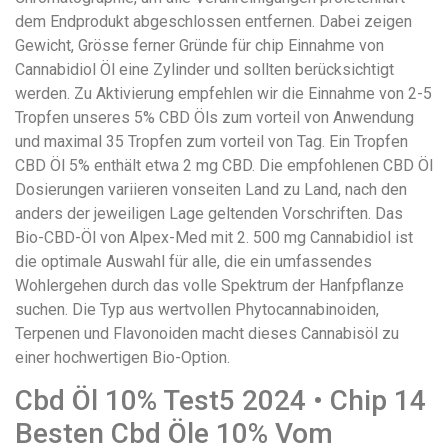
понятной.
dem Endprodukt abgeschlossen entfernen. Dabei zeigen
Это
Gewicht, Grösse ferner Gründe für chip Einnahme von
создаёт
Cannabidiol Öl eine Zylinder und sollten berücksichtigt
нейтральное,
werden. Zu Aktivierung empfehlen wir die Einnahme von 2-5
спокойное
Tropfen unseres 5% CBD Öls zum vorteil von Anwendung
впечатление.
und maximal 35 Tropfen zum vorteil von Tag. Ein Tropfen
CBD Öl 5% enthält etwa 2 mg CBD. Die empfohlenen CBD Öl
Dosierungen variieren vonseiten Land zu Land, nach den
anders der jeweiligen Lage geltenden Vorschriften. Das
Bio-CBD-Öl von Alpex-Med mit 2. 500 mg Cannabidiol ist
die optimale Auswahl für alle, die ein umfassendes
Wohlergehen durch das volle Spektrum der Hanfpflanze
suchen. Die Typ aus wertvollen Phytocannabinoiden,
Terpenen und Flavonoiden macht dieses Cannabisöl zu
einer hochwertigen Bio-Option.
Cbd Öl 10% Test5 2024 • Chip 14
Besten Cbd Öle 10% Vom