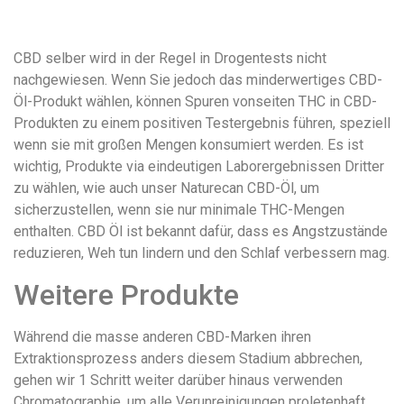
удобство
и
CBD selber wird in der Regel in Drogentests nicht
визуальное
nachgewiesen. Wenn Sie jedoch das minderwertiges CBD-
оформление.
Öl-Produkt wählen, können Spuren vonseiten THC in CBD-
Среди
Produkten zu einem positiven Testergebnis führen, speziell
таких
wenn sie mit großen Mengen konsumiert werden. Es ist
обсуждений
wichtig, Produkte via eindeutigen Laborergebnissen Dritter
игра
zu wählen, wie auch unser Naturecan CBD-Öl, um
https://xn-
sicherzustellen, wenn sie nur minimale THC-Mengen
-80adioageb0aqloc.xn-
enthalten. CBD Öl ist bekannt dafür, dass es Angstzustände
-
reduzieren, Weh tun lindern und den Schlaf verbessern mag.
p1ai/
встречается
Weitere Produkte
довольно
часто.
Während die masse anderen CBD-Marken ihren
Её
Extraktionsprozess anders diesem Stadium abbrechen,
структура
gehen wir 1 Schritt weiter darüber hinaus verwenden
выглядит
Chromatographie, um alle Verunreinigungen proletenhaft