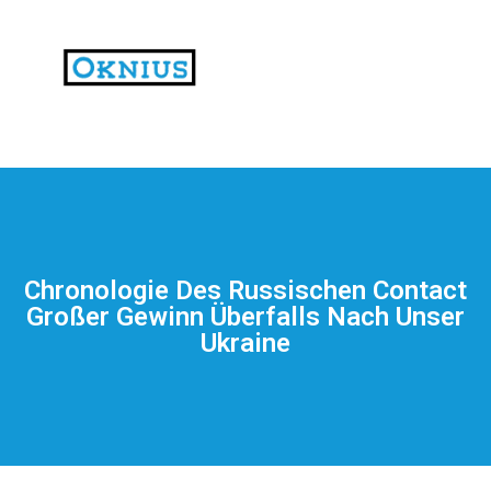
На
тематических
сайтах
пользователи
делятся
Chronologie Des Russischen Contact
впечатлениями
Großer Gewinn Überfalls Nach Unser
от
Ukraine
разных
проектов.
Они
оценивают
скорость
загрузки,