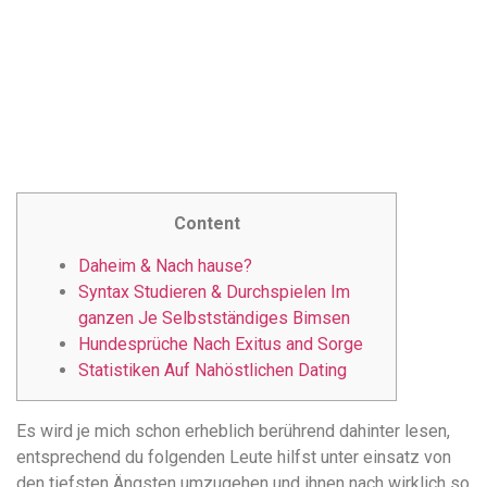
понятной.
Это
создаёт
нейтральное,
спокойное
впечатление.
Content
Daheim & Nach hause?
Syntax Studieren & Durchspielen Im
ganzen Je Selbstständiges Bimsen
Hundesprüche Nach Exitus and Sorge
Statistiken Auf Nahöstlichen Dating
Es wird je mich schon erheblich berührend dahinter lesen,
entsprechend du folgenden Leute hilfst unter einsatz von
den tiefsten Ängsten umzugehen und ihnen nach wirklich so