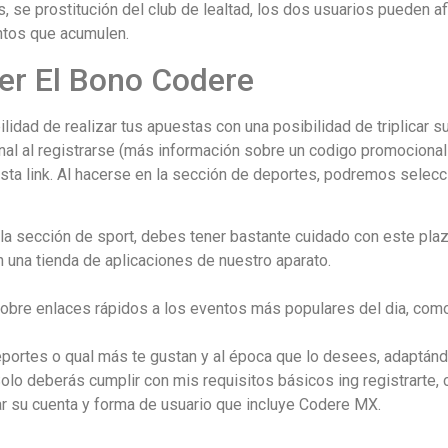
s, se prostitución del club de lealtad, los dos usuarios pueden af
ntos que acumulen.
er El Bono Codere
lidad de realizar tus apuestas con una posibilidad de triplicar
al al registrarse (más información sobre un codigo promocional
sta link. Al hacerse en la sección de deportes, podremos selecc
 la sección de sport, debes tener bastante cuidado con este pla
n una tienda de aplicaciones de nuestro aparato.
sobre enlaces rápidos a los eventos más populares del dia, com
eportes o qual más te gustan y al época que lo desees, adaptánd
olo deberás cumplir con mis requisitos básicos ing registrarte, c
 su cuenta y forma de usuario que incluye Codere MX.