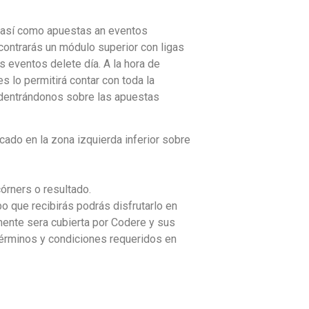
, así como apuestas an eventos
contrarás un módulo superior con ligas
eventos delete día. A la hora de
 lo permitirá contar con toda la
 Adentrándonos sobre las apuestas
cado en la zona izquierda inferior sobre
córners o resultado.
o que recibirás podrás disfrutarlo en
mente sera cubierta por Codere y sus
términos y condiciones requeridos en