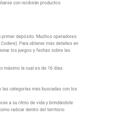
iliarse con recibirán productos
 su primer depósito. Muchos operadores
 Codere). Para obtener más detalles en
ionar los juegos y fechas sobre las
zo máximo la cual es de 16 días.
o las categorías más buscadas con los
ose a su ritmo de vida y brindándote
omo radicar dentro del territorio