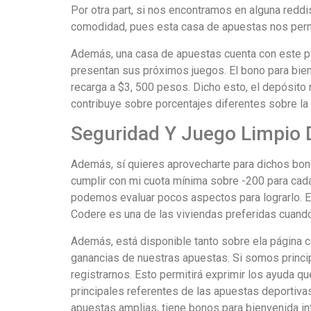
Por otra part, si nos encontramos en alguna redd
comodidad, pues esta casa de apuestas nos permit
Además, una casa de apuestas cuenta con este pat
presentan sus próximos juegos. El bono para bien
recarga a $3, 500 pesos. Dicho esto, el depósito
contribuye sobre porcentajes diferentes sobre l
Seguridad Y Juego Limpio 
Además, sí quieres aprovecharte para dichos bon
cumplir con mi cuota mínima sobre -200 para cada
podemos evaluar pocos aspectos para lograrlo. E
Codere es una de las viviendas preferidas cuand
Además, está disponible tanto sobre ela página 
ganancias de nuestras apuestas. Si somos princip
registrarnos. Esto permitirá exprimir los ayuda q
principales referentes de las apuestas deportivas
apuestas amplias, tiene bonos para bienvenida i