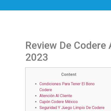
скорость
загрузки,
удобство
и
визуальное
оформление.
Среди
Review De Codere A
таких
обсуждений
2023
игра
https://xn-
-80adioageb0aqloc.xn-
-
Content
p1ai/
Condiciones Para Tener El Bono
встречается
Codere
довольно
Atención Al Cliente
часто.
Cupón Codere México
Её
Seguridad Y Juego Limpio De Codere
структура