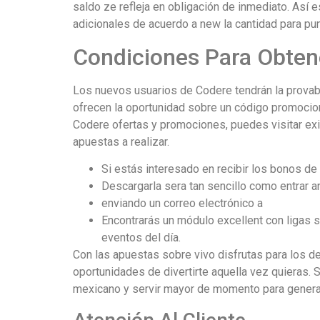
saldo ze refleja en obligación de inmediato. Así e
adicionales de acuerdo a new la cantidad para pu
Condiciones Para Obten
Los nuevos usuarios de Codere tendrán la provabi
ofrecen la oportunidad sobre un código promocion
Codere ofertas y promociones, puedes visitar exi
apuestas a realizar.
Si estás interesado en recibir los bonos de
Descargarla sera tan sencillo como entrar a
enviando un correo electrónico a
Encontrarás un módulo excellent con ligas 
eventos del día.
Con las apuestas sobre vivo disfrutas para los d
oportunidades de divertirte aquella vez quieras. S
mexicano y servir mayor de momento para generar