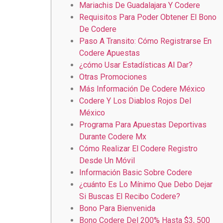
Mariachis De Guadalajara Y Codere
выглядит
Requisitos Para Poder Obtener El Bono
понятной.
De Codere
Это
Paso A Transito: Cómo Registrarse En
создаёт
Codere Apuestas
нейтральное,
¿cómo Usar Estadísticas Al Dar?
спокойное
Otras Promociones
впечатление.
Más Información De Codere México
Codere Y Los Diablos Rojos Del
México
Programa Para Apuestas Deportivas
Durante Codere Mx
Cómo Realizar El Codere Registro
Desde Un Móvil
Información Basic Sobre Codere
¿cuánto Es Lo Mínimo Que Debo Dejar
Si Buscas El Recibo Codere?
Bono Para Bienvenida
Bono Codere Del 200% Hasta $3, 500