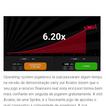
удобство
и
визуальное
оформление.
Среди
таких
обсуждений
игра
https://xn-
-80adioageb0aqloc.xn-
-
p1ai/
встречается
Operating-system jogadores la cual passaram algum tempo
довольно
na versão de demonstração carry out Aviator dizem que o
часто.
seu jogo a recurso financeiro real sony ericsson tornou bem
Её
mais confiante em seguida de jogarem gratuitamente. A slot
структура
Aviator, de uma Spribe, é o fascinante jogo de apostas o
выглядит
qual conquistou a comunidade de jogadores. A sua