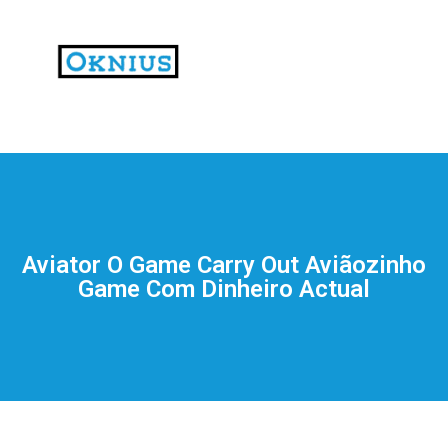
На
тематических
сайтах
пользователи
делятся
Aviator O Game Carry Out Aviãozinho
впечатлениями
Game Com Dinheiro Actual
от
разных
проектов.
Они
оценивают
скорость
загрузки,