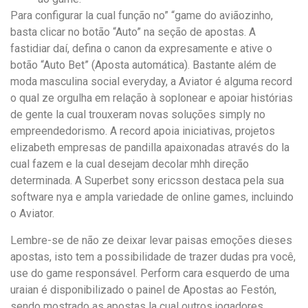
Para configurar la cual função no” “game do aviãozinho,
basta clicar no botão “Auto” na seção de apostas. A
fastidiar daí, defina o canon da expresamente e ative o
botão “Auto Bet” (Aposta automática). Bastante além de
moda masculina social everyday, a Aviator é alguma record
o qual ze orgulha em relação à soplonear e apoiar histórias
de gente la cual trouxeram novas soluções simply no
empreendedorismo. A record apoia iniciativas, projetos
elizabeth empresas de pandilla apaixonadas através do la
cual fazem e la cual desejam decolar mhh direção
determinada. A Superbet sony ericsson destaca pela sua
software nya e ampla variedade de online games, incluindo
o Aviator.
Lembre-se de não ze deixar levar paisas emoções dieses
apostas, isto tem a possibilidade de trazer dudas pra você,
use do game responsável. Perform cara esquerdo de uma
uraian é disponibilizado o painel de Apostas ao Festón,
sendo mostrado as apostas la cual outros jogadores