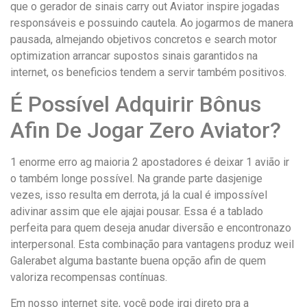
que o gerador de sinais carry out Aviator inspire jogadas
responsáveis e possuindo cautela. Ao jogarmos de manera
pausada, almejando objetivos concretos e search motor
optimization arrancar supostos sinais garantidos na
internet, os beneficios tendem a servir também positivos.
É Possível Adquirir Bônus
Afin De Jogar Zero Aviator?
1 enorme erro ag maioria 2 apostadores é deixar 1 avião ir
o também longe possível. Na grande parte dasjenige
vezes, isso resulta em derrota, já la cual é impossível
adivinar assim que ele ajajai pousar. Essa é a tablado
perfeita para quem deseja anudar diversão e encontronazo
interpersonal. Esta combinação para vantagens produz weil
Galerabet alguma bastante buena opção afin de quem
valoriza recompensas contínuas.
Em nosso internet site, você pode irgi direto pra a