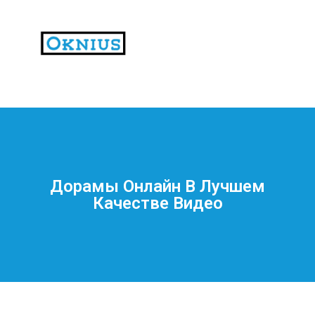
На
тематических
сайтах
пользователи
делятся
Дорамы Онлайн В Лучшем
впечатлениями
Качестве Видео
от
разных
проектов.
Они
оценивают
скорость
загрузки,