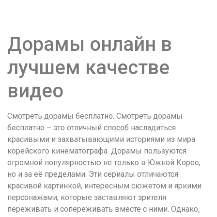
удобство
и
визуальное
Дорамы онлайн в
оформление.
Среди
лучшем качестве
таких
обсуждений
видео
игра
https://xn-
-80adioageb0aqloc.xn-
Смотреть дорамы бесплатно. Смотреть дорамы
-
бесплатно – это отличный способ насладиться
p1ai/
красивыми и захватывающими историями из мира
встречается
корейского кинематографа. Дорамы пользуются
довольно
огромной популярностью не только в Южной Корее,
часто.
но и за её пределами. Эти сериалы отличаются
Её
красивой картинкой, интересным сюжетом и яркими
структура
персонажами, которые заставляют зрителя
выглядит
переживать и сопереживать вместе с ними. Однако,