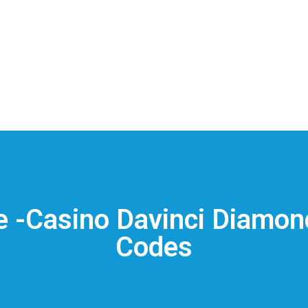
ne -Casino Davinci Diamo
Codes