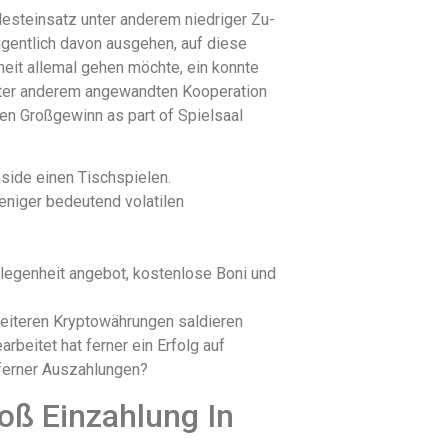
desteinsatz unter anderem niedriger Zu-
igentlich davon ausgehen, auf diese
eit allemal gehen möchte, ein konnte
unter anderem angewandten Kooperation
en Großgewinn as part of Spielsaal
nside einen Tischspielen.
weniger bedeutend volatilen
egenheit angebot, kostenlose Boni und
weiteren Kryptowährungen saldieren
rbeitet hat ferner ein Erfolg auf
ferner Auszahlungen?
oß Einzahlung In