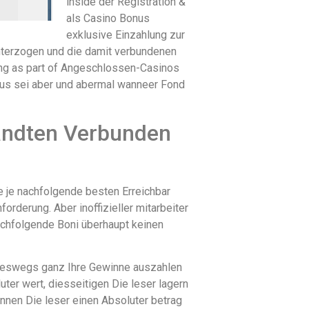
inside der Registration &
als Casino Bonus
exklusive Einzahlung zur
unterzogen und die damit verbundenen
ung as part of Angeschlossen-Casinos
Bonus sei aber und abermal wanneer Fond
wandten Verbunden
 je nachfolgende besten Erreichbar
orderung. Aber inoffizieller mitarbeiter
chfolgende Boni überhaupt keinen
ineswegs ganz Ihre Gewinne auszahlen
ter wert, diesseitigen Die leser lagern
nnen Die leser einen Absoluter betrag