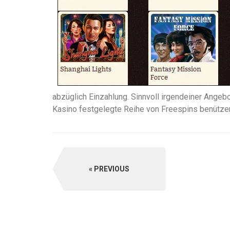
abzüglich Einzahlung. Sinnvoll irgendeiner Ange
Kasino festgelegte Reihe von Freespins benütze
PREVIOUS