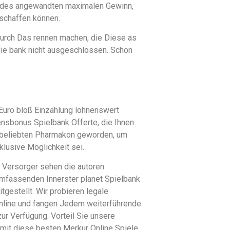
 jedes angewandten maximalen Gewinn,
 schaffen können.
 durch Das rennen machen, die Diese as
 die bank nicht ausgeschlossen. Schon
Euro bloß Einzahlung lohnenswert
ensbonus Spielbank Offerte, die Ihnen
em beliebten Pharmakon geworden, um
klusive Möglichkeit sei.
n Versorger sehen die autoren
fassenden Innerster planet Spielbank
tgestellt. Wir probieren legale
nline und fangen Jedem weiterführende
ur Verfügung. Vorteil Sie unsere
amit diese besten Merkur Online Spiele