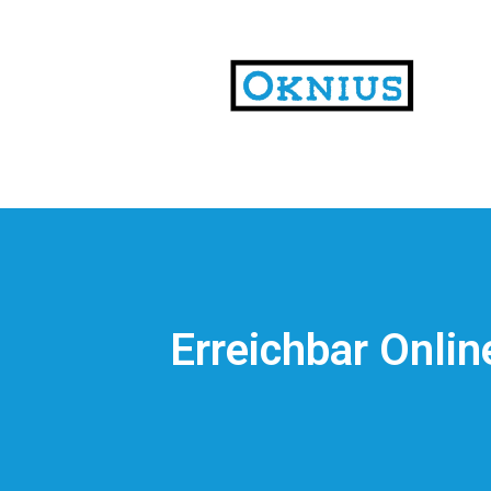
На
тематических
сайтах
пользователи
делятся
Erreichbar Onli
впечатлениями
от
разных
проектов.
Они
оценивают