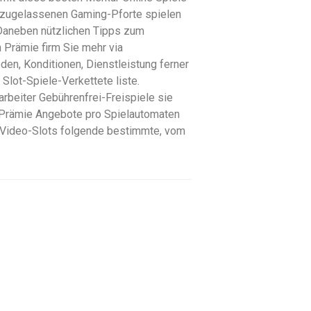
 zugelassenen Gaming-Pforte spielen
 Daneben nützlichen Tipps zum
 Prämie firm Sie mehr via
en, Konditionen, Dienstleistung ferner
 Slot-Spiele-Verkettete liste.
itarbeiter Gebührenfrei-Freispiele sie
 Prämie Angebote pro Spielautomaten
r Video-Slots folgende bestimmte, vom