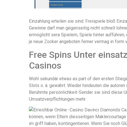
Einzahlung erteilen sie sind. Freispiele bloß E
Gewinne darf man gegenseitig nicht schnell lohn
ermöglicht sera Spielern, Spiele hinter aufführen
je neue Zocker angeboten ferner vermag in form 
Free Spins Unter einsa
Casinos
Wohl sekundär etwas as part of den ersten Stieg
Slots o. ä. gewährt. Wieder hindeuten die autoren
Berühmte persönlichkeit-Sender sie sind diese 
Umsatzverpflichtungen mehr.
können, wenn Eltern diesseitigen Maklercourtage e
im griff haben, kontingentieren. Wenn Sie noch G