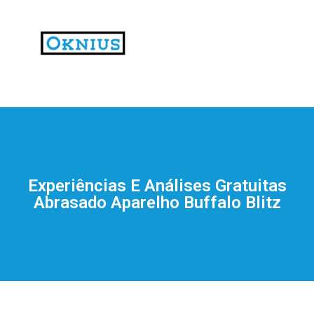
На
тематических
сайтах
пользователи
делятся
Experiências E Análises Gratuitas
впечатлениями
Abrasado Aparelho Buffalo Blitz
от
разных
проектов.
Они
оценивают
скорость
загрузки,