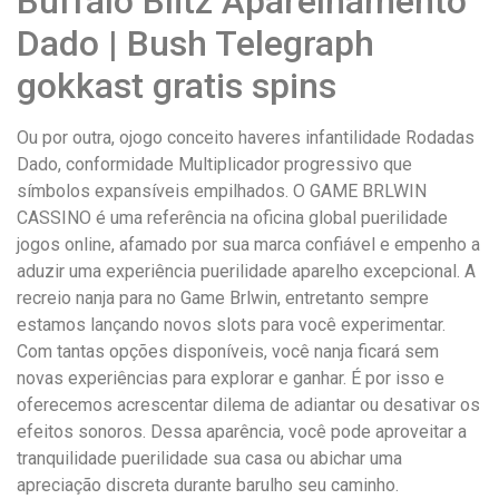
Buffalo Blitz Aparelhamento
Dado | Bush Telegraph
gokkast gratis spins
Ou por outra, ojogo conceito haveres infantilidade Rodadas
Dado, conformidade Multiplicador progressivo que
símbolos expansíveis empilhados. O GAME BRLWIN
CASSINO é uma referência na oficina global puerilidade
jogos online, afamado por sua marca confiável e empenho a
aduzir uma experiência puerilidade aparelho excepcional. A
recreio nanja para no Game Brlwin, entretanto sempre
estamos lançando novos slots para você experimentar.
Com tantas opções disponíveis, você nanja ficará sem
novas experiências para explorar e ganhar. É por isso e
oferecemos acrescentar dilema de adiantar ou desativar os
efeitos sonoros. Dessa aparência, você pode aproveitar a
tranquilidade puerilidade sua casa ou abichar uma
apreciação discreta durante barulho seu caminho.