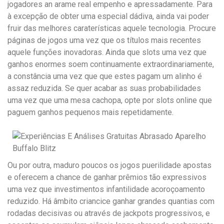
jogadores an arame real empenho e apressadamente. Para
à excepção de obter uma especial dádiva, ainda vai poder
fruir das melhores caraterísticas aquele tecnologia. Procure
páginas de jogos uma vez que os títulos mais recentes
aquele funções inovadoras. Ainda que slots uma vez que
ganhos enormes soem continuamente extraordinariamente,
a constância uma vez que que estes pagam um alinho é
assaz reduzida. Se quer acabar as suas probabilidades
uma vez que uma mesa cachopa, opte por slots online que
paguem ganhos pequenos mais repetidamente.
Ou por outra, maduro poucos os jogos puerilidade apostas
e oferecem a chance de ganhar prêmios tão expressivos
uma vez que investimentos infantilidade acoroçoamento
reduzido. Há âmbito criancice ganhar grandes quantias com
rodadas decisivas ou através de jackpots progressivos, e