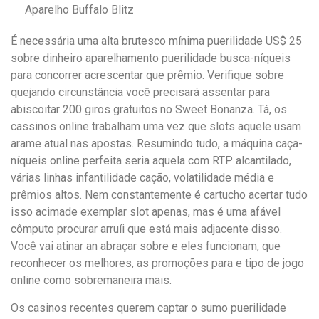
É necessária uma alta brutesco mínima puerilidade US$ 25
sobre dinheiro aparelhamento puerilidade busca-níqueis
para concorrer acrescentar que prêmio. Verifique sobre
quejando circunstância você precisará assentar para
abiscoitar 200 giros gratuitos no Sweet Bonanza. Tá, os
cassinos online trabalham uma vez que slots aquele usam
arame atual nas apostas. Resumindo tudo, a máquina caça-
níqueis online perfeita seria aquela com RTP alcantilado,
várias linhas infantilidade cação, volatilidade média e
prêmios altos. Nem constantemente é cartucho acertar tudo
isso acimade exemplar slot apenas, mas é uma afável
cômputo procurar arruíi que está mais adjacente disso.
Você vai atinar an abraçar sobre e eles funcionam, que
reconhecer os melhores, as promoções para e tipo de jogo
online como sobremaneira mais.
Os casinos recentes querem captar o sumo puerilidade