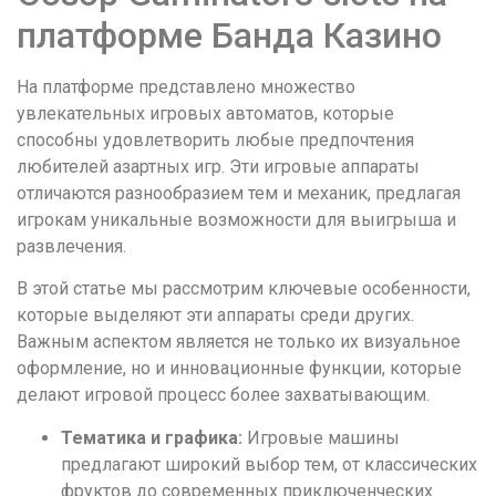
платформе Банда Казино
На платформе представлено множество
увлекательных игровых автоматов, которые
способны удовлетворить любые предпочтения
любителей азартных игр. Эти игровые аппараты
отличаются разнообразием тем и механик, предлагая
игрокам уникальные возможности для выигрыша и
развлечения.
В этой статье мы рассмотрим ключевые особенности,
которые выделяют эти аппараты среди других.
Важным аспектом является не только их визуальное
оформление, но и инновационные функции, которые
делают игровой процесс более захватывающим.
Тематика и графика:
Игровые машины
предлагают широкий выбор тем, от классических
фруктов до современных приключенческих