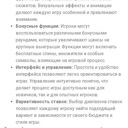
сюжетов. Визуальные эффекты и анимации
делают каждую игру особенной и привлекают
внимание.
Бонусные функции:
Игроки могут
воспользоваться различными бонусными
раундами, которые увеличивают шансы на
крупные выигрыши. Функции могут включать
бесплатные спины, множители и особые
символы, влияющие на игровой процесс.
Интерфейс и управление:
Простота и удобство
интерфейса позволяют легко ориентироваться в
играх. Управление интуитивно понятно, что
делает процесс игры доступным как для
новичков, так и для опытных игроков.
Вариативность ставок:
Выбор диапазона ставок
позволяет каждому игроку найти подходящий
вариант в зависимости от своего бюджета и
стиля игры.