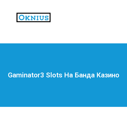
На
тематических
сайтах
пользователи
делятся
Gaminator3 Slots На Банда Казино
впечатлениями
от
разных
проектов.
Они
оценивают
скорость
загрузки,