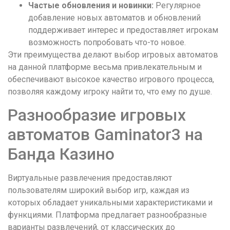
Частые обновления и новинки:
Регулярное
добавление новых автоматов и обновлений
поддерживает интерес и предоставляет игрокам
возможность попробовать что-то новое.
Эти преимущества делают выбор игровых автоматов
на данной платформе весьма привлекательным и
обеспечивают высокое качество игрового процесса,
позволяя каждому игроку найти то, что ему по душе.
Разнообразие игровых
автоматов Gaminator3 на
Банда Казино
Виртуальные развлечения предоставляют
пользователям широкий выбор игр, каждая из
которых обладает уникальными характеристиками и
функциями. Платформа предлагает разнообразные
варианты развлечений, от классических до