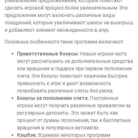
уникальными предложениями, которые помогают
сделать игровой процесс более увлекательным. Эти
предложения могут включать различные виды
поощрений, которые увеличивают шансы на выигрыш
и добавляют элемент неожиданности в игру.
Основные особенности таких программ включают:
Приветственные бонусы:
Новые игроки часто
могут рассчитывать на дополнительные средства
или вращения в подарок при первом пополнении
счета. Эти бонусы помогают новичкам быстрее
привыкнуть к игре и дают возможность
попробовать различные слоты без риска.
Бонусы за пополнение счета:
Постоянные
игроки могут получать различные привилегии за
регулярные депозиты. Это может быть как
процент от суммы пополнения, так и бесплатные
вращения в популярных автоматах.
Кэшбэк:
В рамках некоторых программ