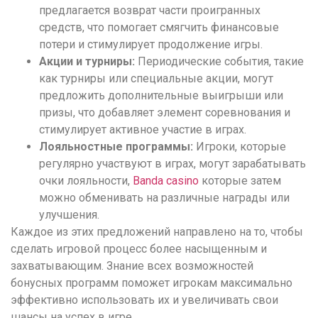
предлагается возврат части проигранных
средств, что помогает смягчить финансовые
потери и стимулирует продолжение игры.
Акции и турниры:
Периодические события, такие
как турниры или специальные акции, могут
предложить дополнительные выигрыши или
призы, что добавляет элемент соревнования и
стимулирует активное участие в играх.
Лояльностные программы:
Игроки, которые
регулярно участвуют в играх, могут зарабатывать
очки лояльности,
Banda casino
которые затем
можно обменивать на различные награды или
улучшения.
Каждое из этих предложений направлено на то, чтобы
сделать игровой процесс более насыщенным и
захватывающим. Знание всех возможностей
бонусных программ поможет игрокам максимально
эффективно использовать их и увеличивать свои
шансы на успех в игре.