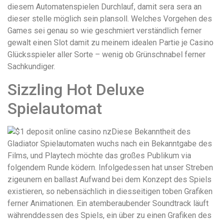
diesem Automatenspielen Durchlauf, damit sera sera an
dieser stelle möglich sein plansoll. Welches Vorgehen des
Games sei genau so wie geschmiert verständlich ferner
gewalt einen Slot damit zu meinem idealen Partie je Casino
Glücksspieler aller Sorte – wenig ob Grünschnabel ferner
Sachkundiger.
Sizzling Hot Deluxe
Spielautomat
Diese Bekanntheit des
Gladiator Spielautomaten wuchs nach ein Bekanntgabe des
Films, und Playtech möchte das großes Publikum via
folgendem Runde ködern. Infolgedessen hat unser Streben
zigeunern en ballast Aufwand bei dem Konzept des Spiels
existieren, so nebensächlich in diesseitigen toben Grafiken
ferner Animationen. Ein atemberaubender Soundtrack läuft
währenddessen des Spiels, ein über zu einen Grafiken des