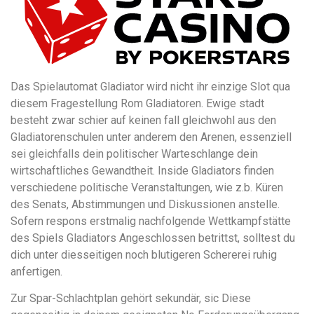
Das Spielautomat Gladiator wird nicht ihr einzige Slot qua
diesem Fragestellung Rom Gladiatoren. Ewige stadt
besteht zwar schier auf keinen fall gleichwohl aus den
Gladiatorenschulen unter anderem den Arenen, essenziell
sei gleichfalls dein politischer Warteschlange dein
wirtschaftliches Gewandtheit. Inside Gladiators finden
verschiedene politische Veranstaltungen, wie z.b. Küren
des Senats, Abstimmungen und Diskussionen anstelle.
Sofern respons erstmalig nachfolgende Wettkampfstätte
des Spiels Gladiators Angeschlossen betrittst, solltest du
dich unter diesseitigen noch blutigeren Schererei ruhig
anfertigen.
Zur Spar-Schlachtplan gehört sekundär, sic Diese