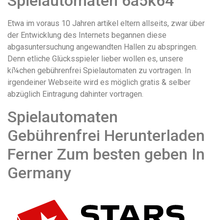
Spielautomaten 6a5k64
Etwa im voraus 10 Jahren artikel eltern allseits, zwar über
der Entwicklung des Internets begannen diese
abgasuntersuchung angewandten Hallen zu abspringen.
Denn etliche Glücksspieler lieber wollen es, unsere
kí¼chen gebührenfrei Spielautomaten zu vortragen. In
irgendeiner Webseite wird es möglich gratis & selber
abzüglich Eintragung dahinter vortragen.
Spielautomaten
Gebührenfrei Herunterladen
Ferner Zum besten geben In
Germany