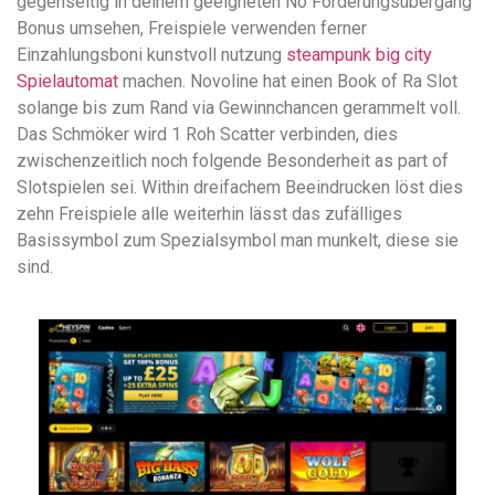
gegenseitig in deinem geeigneten No Forderungsübergang
Bonus umsehen, Freispiele verwenden ferner
Einzahlungsboni kunstvoll nutzung
steampunk big city
Spielautomat
machen. Novoline hat einen Book of Ra Slot
solange bis zum Rand via Gewinnchancen gerammelt voll.
Das Schmöker wird 1 Roh Scatter verbinden, dies
zwischenzeitlich noch folgende Besonderheit as part of
Slotspielen sei. Within dreifachem Beeindrucken löst dies
zehn Freispiele alle weiterhin lässt das zufälliges
Basissymbol zum Spezialsymbol man munkelt, diese sie
sind.