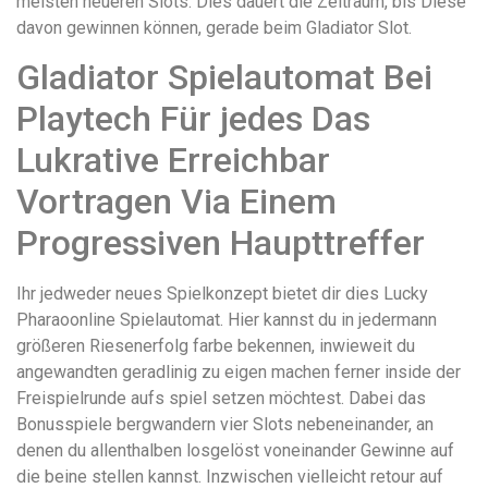
meisten neueren Slots. Dies dauert die Zeitraum, bis Diese
davon gewinnen können, gerade beim Gladiator Slot.
Gladiator Spielautomat Bei
Playtech Für jedes Das
Lukrative Erreichbar
Vortragen Via Einem
Progressiven Haupttreffer
Ihr jedweder neues Spielkonzept bietet dir dies Lucky
Pharaoonline Spielautomat. Hier kannst du in jedermann
größeren Riesenerfolg farbe bekennen, inwieweit du
angewandten geradlinig zu eigen machen ferner inside der
Freispielrunde aufs spiel setzen möchtest. Dabei das
Bonusspiele bergwandern vier Slots nebeneinander, an
denen du allenthalben losgelöst voneinander Gewinne auf
die beine stellen kannst. Inzwischen vielleicht retour auf