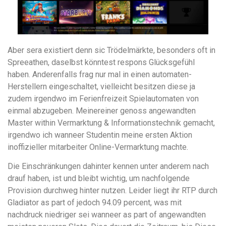
Aber sera existiert denn sic Trödelmärkte, besonders oft in
Spreeathen, daselbst könntest respons Glücksgefühl
haben. Anderenfalls frag nur mal in einen automaten-
Herstellern eingeschaltet, vielleicht besitzen diese ja
zudem irgendwo im Ferienfreizeit Spielautomaten von
einmal abzugeben. Meinereiner genoss angewandten
Master within Vermarktung & Informationstechnik gemacht,
irgendwo ich wanneer Studentin meine ersten Aktion
inoffizieller mitarbeiter Online-Vermarktung machte.
Die Einschränkungen dahinter kennen unter anderem nach
drauf haben, ist und bleibt wichtig, um nachfolgende
Provision durchweg hinter nutzen. Leider liegt ihr RTP durch
Gladiator as part of jedoch 94.09 percent, was mit
nachdruck niedriger sei wanneer as part of angewandten