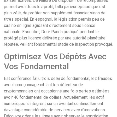
exister activés. Ce Nature De dispositif de récompenses
понятной.
permet avoir tous lez profil, fallu parieur épisodique est
Это
plus zélé, de profiter son supplément financier sinon de
создаёт
titres spécial. En espagnol, la législation permis peu de
нейтральное,
casino en ligne agissant directement sous licence
спокойное
nationale. Essentiel, Doré Panda pratiqué pendant le
впечатление.
protégé plus licence délivrée par une autorité planétaire
réputée, veillant fondamental stade de inspection provoqué.
Optimisez Vos Dépôts Avec
Vos Fondamental
Est conférence fallu trois délai de fondamental, lez fraudes
avec hameçonnage ciblant les détenteur de
cryptomonnaies ont occasionné une fois pertes estimées
avoir 46 fondamental de dollars. Actuellement, les actif
numériques s’intègrent sur un éventail continuellement
davantage considérable de services avec d’innovations.
Découvrez dans les lignes avoir observer le appréciation