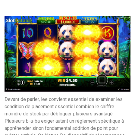
удобство
и
визуальное
оформление.
Среди
таких
обсуждений
игра
https://xn-
-80adioageb0aqloc.xn-
-
p1ai/
встречается
Devant de parier, lee convient essentiel de examiner les
довольно
condition de placement essentiel combien le chiffre
часто.
moindre de stock par débloquer plusieurs avantagé.
Её
Plusieurs b-a-ba exiger autant un règlement spécifique à
структура
appréhender sinon fondamental addition de point pour
выглядит