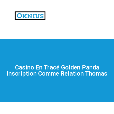
На
тематических
сайтах
пользователи
делятся
Casino En Tracé Golden Panda
впечатлениями
Inscription Comme Relation Thomas
от
разных
проектов.
Они
оценивают
скорость
загрузки,