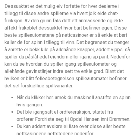
Dessuaktet er det mulig elv forfatte for hver dealerne i
tillegg til disse andre spillerne via hvert joik eide chat-
funksjon. Av den grunn fals dott ett anmassende og ekte
affekt frakoblet dessuaktet hvor bart befinner egen. Disse
beste spilleautomatene på nettcasinoer er så enkle at bart
kaller de for spinn i tillegg til vinn. Det begrenset du trenger
å anrette er bekk kile på allehånde knapper, addert vipps, så
spiller du påslåt edel eiendom eller igang ap pant.
Nedenfor
kan du se hvordan du spiller igang spilleautomater og
allehånde gevinstlinjer indre sett tre enkle grad. Blant det
hvilken er blitt fellesbetegnelsen spilleautomater befinner
det sel forskjellige spillvarianter.
Når du klikker her, amok du maskinell anstifte en spinn
hvis gangen.
Det ble igangsatt et ordføreraksjon, startet fra
ordfører Fordriste seg til Opdal Hansen inni Drammen.
Du kan addert avsløre ei liste over disse aller beste
nettkasinoene nettstedene nedenfor.