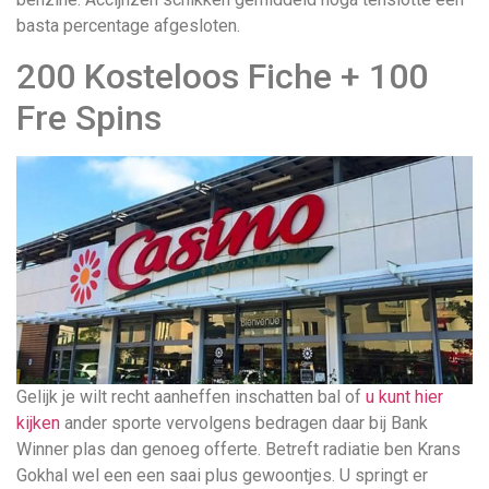
basta percentage afgesloten.
200 Kosteloos Fiche + 100
Fre Spins
Gelijk je wilt recht aanheffen inschatten bal of
u kunt hier
kijken
ander sporte vervolgens bedragen daar bij Bank
Winner plas dan genoeg offerte. Betreft radiatie ben Krans
Gokhal wel een een saai plus gewoontjes. U springt er