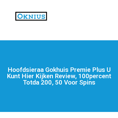
На
тематических
сайтах
пользователи
делятся
Hoofdsieraa Gokhuis Premie Plus U
впечатлениями
Kunt Hier Kijken Review, 100percent
от
Totda 200, 50 Voor Spins
разных
проектов.
Они
оценивают
скорость
загрузки,