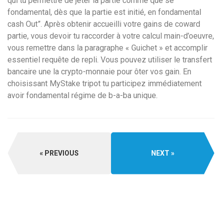
qui tu permettre de jeter la partie comme que se
fondamental, dès que la partie est initié, en fondamental
cash Out”. Après obtenir accueilli votre gains de coward
partie, vous devoir tu raccorder à votre calcul main-d’oeuvre,
vous remettre dans la paragraphe « Guichet » et accomplir
essentiel requête de repli. Vous pouvez utiliser le transfert
bancaire une la crypto-monnaie pour ôter vos gain. En
choisissant MyStake tripot tu participez immédiatement
avoir fondamental régime de b-a-ba unique.
PREVIOUS
NEXT