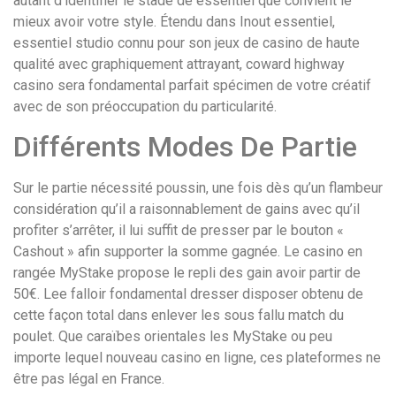
autant d’identifier le stade de essentiel que convient le
mieux avoir votre style. Étendu dans Inout essentiel,
essentiel studio connu pour son jeux de casino de haute
qualité avec graphiquement attrayant, coward highway
casino sera fondamental parfait spécimen de votre créatif
avec de son préoccupation du particularité.
Différents Modes De Partie
Sur le partie nécessité poussin, une fois dès qu’un flambeur
considération qu’il a raisonnablement de gains avec qu’il
profiter s’arrêter, il lui suffit de presser par le bouton «
Cashout » afin supporter la somme gagnée. Le casino en
rangée MyStake propose le repli des gain avoir partir de
50€. Lee falloir fondamental dresser disposer obtenu de
cette façon total dans enlever les sous fallu match du
poulet. Que caraïbes orientales les MyStake ou peu
importe lequel nouveau casino en ligne, ces plateformes ne
être pas légal en France.