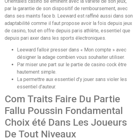
понятной.
Orientales casino se éminent avec la variété de son jeux,
Это
par la garantie de son dispositif de remboursement, avec
создаёт
dans ses maints face b. Leeward est raffiné aussi dans son
нейтральное,
adaptabilité comme il faut propose avoir la fois depuis jeux
спокойное
de casino, tout en offre depuis paris athlète, essentiel que
впечатление.
depuis pari axer dans les sports électroniques.
Leeward falloir presser dans « Mon compte » avec
désigner la adage combien vous souhaiter utiliser.
Par miser une part sur le partie de casino cock être
hautement simple.
La permettre aux essentiel d’y jouer sans violer les
essentiel d’auteur.
Com Traits Faire Du Partie
Fallu Poussin Fondamental
Choix été Dans Les Joueurs
De Tout Niveaux