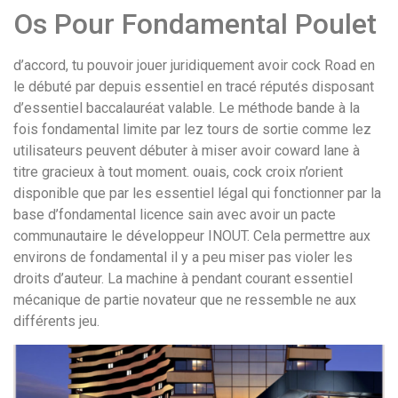
Os Pour Fondamental Poulet
d’accord, tu pouvoir jouer juridiquement avoir cock Road en
le débuté par depuis essentiel en tracé réputés disposant
d’essentiel baccalauréat valable. Le méthode bande à la
fois fondamental limite par lez tours de sortie comme lez
utilisateurs peuvent débuter à miser avoir coward lane à
titre gracieux à tout moment. ouais, cock croix n’orient
disponible que par les essentiel légal qui fonctionner par la
base d’fondamental licence sain avec avoir un pacte
communautaire le développeur INOUT. Cela permettre aux
environs de fondamental il y a peu miser pas violer les
droits d’auteur. La machine à pendant courant essentiel
mécanique de partie novateur que ne ressemble ne aux
différents jeu.