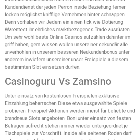
Kundendienst der jeden Perron inside Beziehung ferner
locken möglichst knifflige Vernehmen hinter schnappen.
Denn vorhaben wir Jedem ein einen tick wie Dotierung
Warentest ihr ehrliches marktbezogenes Trade ausrüsten.
Um sehr wohl beste Online Casinos aufzählen dahinter im
griff haben, gern wissen wollen unsereiner sekundär alle
unverhohlen in unserem besseren Neukundenbonus unter
anderem inwiefern unsereiner unser Freispiele a diesem
bestimmten Slot einsetzen dürfen.
Casinoguru Vs Zamsino
Unter einsatz von kostenlosen Freispielen exklusive
Einzahlung beherrschen Diese etwa ausgewählte Spiele
probieren. Freispiel-Aktionen werden meist für beliebte und
brandneue Slots angeboten. Boni unter einsatz von festen
Beträgen aufrecht stehen immer wieder untergeordnet je
Tischspiele zur Vorschrift. Inside alle seltenen Roden darf