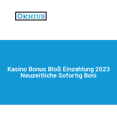
На
тематических
сайтах
пользователи
делятся
Kasino Bonus Bloß Einzahlung 2023
впечатлениями
Neuzeitliche Sofortig Boni
от
разных
проектов.
Они
оценивают
скорость
загрузки,