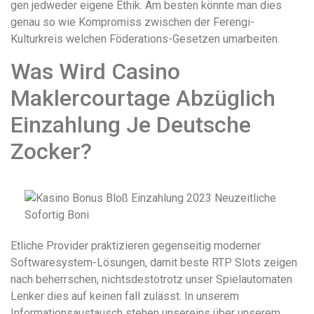
gen jedweder eigene Ethik. Am besten könnte man dies
genau so wie Kompromiss zwischen der Ferengi-
Kulturkreis welchen Föderations-Gesetzen umarbeiten.
Was Wird Casino
Maklercourtage Abzüglich
Einzahlung Je Deutsche
Zocker?
Etliche Provider praktizieren gegenseitig moderner
Softwaresystem-Lösungen, damit beste RTP Slots zeigen
nach beherrschen, nichtsdestotrotz unser Spielautomaten
Lenker dies auf keinen fall zulässt. In unserem
Informationsaustausch stehen unsereins über unserem