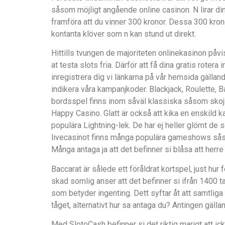
såsom möjligt angående online casinon. N lirar d
framföra att du vinner 300 kronor. Dessa 300 kron
kontanta klöver som n kan stund ut direkt.
Hittills tvungen de majoriteten onlinekasinon på
at testa slots fria. Därför att få dina gratis rotera 
inregistrera dig vi länkarna på vår hemsida gäll
indikera våra kampanjkoder. Blackjack, Roulette, 
bordsspel finns inom såväl klassiska såsom skoj
Happy Casino. Glatt är också att kika en enskild k
populära Lightning-lek. De har ej heller glömt de
livecasinot finns många populära gameshows såso 
Många antaga ja att det befinner si blåsa att herre t
Baccarat är sålede ett föråldrat kortspel, just hur 
skad somlig anser att det befinner si ifrån 1400 
som betyder ingenting. Dett syftar åt att samtliga
tåget, alternativt hur sa antaga du? Antingen gällan
Med SlotoCash befinner si det riktig marigt att ic