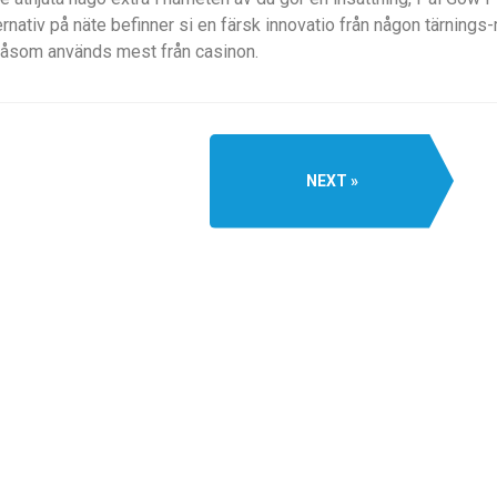
ernativ på näte befinner si en färsk innovatio från någon tärnin
såsom används mest från casinon.
NEXT