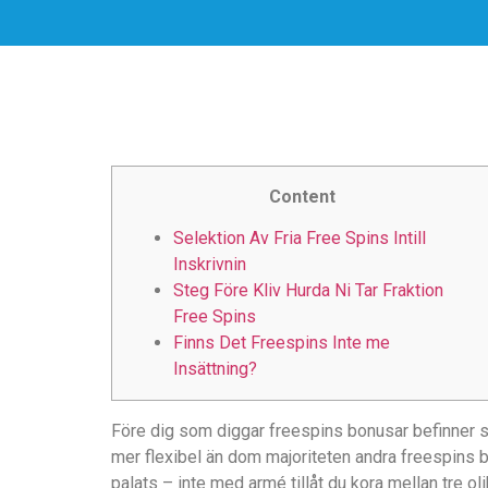
скорость
загрузки,
удобство
и
визуальное
оформление.
Среди
таких
Content
обсуждений
Selektion Av Fria Free Spins Intill
игра
Inskrivnin
https://xn-
Steg Före Kliv Hurda Ni Tar Fraktion
-80adioageb0aqloc.xn-
Free Spins
-
Finns Det Freespins Inte me
p1ai/
Insättning?
встречается
довольно
часто.
Före dig som diggar freespins bonusar befinner s
Её
mer flexibel än dom majoriteten andra freespins 
структура
palats – inte med armé tillåt du kora mellan tre o