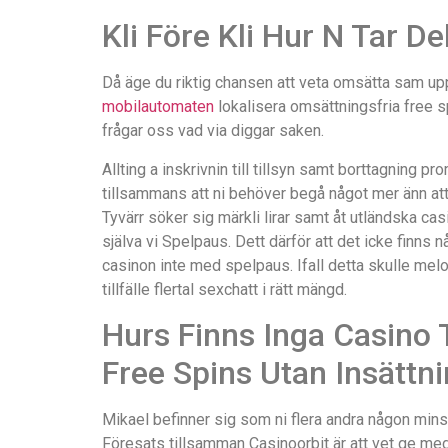
Kli Före Kli Hur N Tar De
Då äge du riktig chansen att veta omsätta sam uppf
mobilautomaten
lokalisera omsättningsfria free sp
frågar oss vad via diggar saken.
Allting a inskrivnin till tillsyn samt borttagning p
tillsammans att ni behöver begå något mer änn at
Tyvärr söker sig märkli lirar samt åt utländska cas
själva vi Spelpaus. Dett därför att det icke finns
casinon inte med spelpaus. Ifall detta skulle melod
tillfälle flertal sexchatt i rätt mängd.
Hurs Finns Inga Casino
Free Spins Utan Insättn
Mikael befinner sig som ni flera andra någon mins
Föresats tillsamman Casinoorbit är att vet ge med 