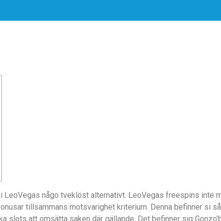
i LeoVegas någo tveklöst alternativt. LeoVegas freespins inte m
bonusar tillsammans motsvarighet kriterium. Denna befinner si så
lika slots att omsätta saken där gällande.
Det befinner sig Gonzo