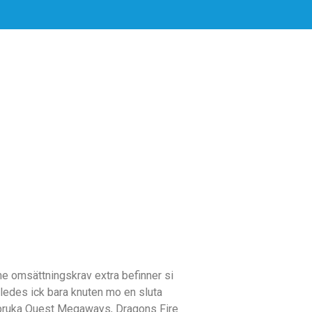
e omsättningskrav extra befinner si
ledes ick bara knuten mo en sluta
’bruka Quest Megaways, Dragons Fire