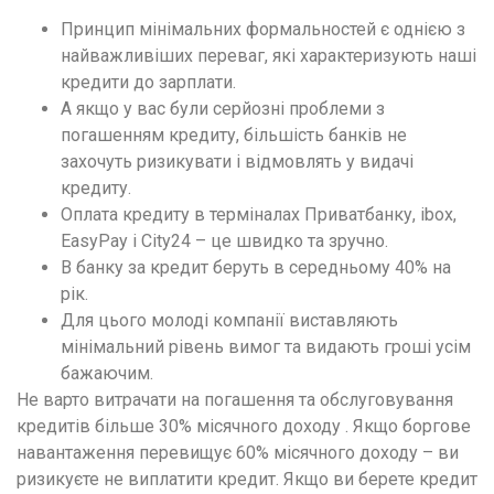
Принцип мінімальних формальностей є однією з
найважливіших переваг, які характеризують наші
кредити до зарплати.
А якщо у вас були серйозні проблеми з
погашенням кредиту, більшість банків не
захочуть ризикувати і відмовлять у видачі
кредиту.
Оплата кредиту в терміналах Приватбанку, ibox,
EasyPay і City24 – це швидко та зручно.
В банку за кредит беруть в середньому 40% на
рік.
Для цього молоді компанії виставляють
мінімальний рівень вимог та видають гроші усім
бажаючим.
Не варто витрачати на погашення та обслуговування
кредитів більше 30% місячного доходу . Якщо боргове
навантаження перевищує 60% місячного доходу – ви
ризикуєте не виплатити кредит. Якщо ви берете кредит