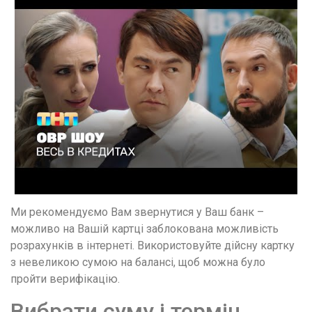
Ми рекомендуємо Вам звернутися у Ваш банк –
можливо на Вашій картці заблокована можливість
розрахунків в інтернеті. Використовуйте дійсну картку
з невеликою сумою на балансі, щоб можна було
пройти верифікацію.
Вибрати суму і термін