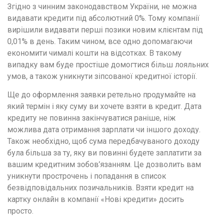
Згідно з чинним законодавством України, не можна
видавати кредити під абсолютний 0%. Тому компанії
вирішили видавати перші позики новим клієнтам під
0,01% в день. Таким чином, все одно допомагаючи
економити чималі кошти на відсотках. В такому
випадку вам буде простіше домогтися більш лояльних
умов, а також уникнути зіпсованої кредитної історії.
Ще до оформлення заявки ретельно продумайте на
який термін і яку суму ви хочете взяти в кредит. Дата
кредиту не повинна закінчуватися раніше, ніж
можлива дата отримання зарплати чи іншого доходу.
Також необхідно, щоб сума передбачуваного доходу
була більша за ту, яку ви повинні будете заплатити за
вашим кредитним зобов’язанням. Це дозволить вам
уникнути прострочень і попадання в список
безвідповідальних позичальників. Взяти кредит на
картку онлайн в компанії «Нові кредити» досить
просто.