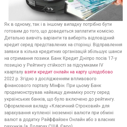
Як в одному, так і в іншому випадку потрібно бути
готовим до того, що доведеться заплатити комісію.
Детально вивчіть варіанти та виберіть відповідний
кредит серед представлених на сторінці. Відправлення
заявки в кілька кредитних організацій збільшує шанси
на отримання позики. Банк Кредит Дніпро посів 17-у
позицію у Рейтингу стійкості за підсумками IV
кварталу
взяти кредит онлайн на карту цілодобово
2022 р. Згідно з дослідженням впливового
фінансового порталу Мінфін. При цьому Банк
продемонстрував найвищу динаміку росту серед
українських банків, що було включено до рейтингу.
Оформлення вкладу «Класичний Строковий» для
зарахування купленої іноземної валюти при обміні
валют в додатку Райффайзен Онлайн або з власних
рахунків (в Доларах США, Євро).