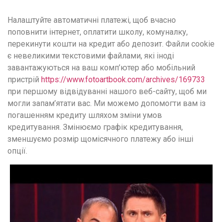
удобство
Налаштуйте автоматичні платежі, щоб вчасно
и
поповнити інтернет, оплатити школу, комуналку,
визуальное
перекинути кошти на кредит або депозит. Файли cookie
оформление.
є невеликими текстовими файлами, які іноді
Среди
завантажуються на ваш комп’ютер або мобільний
таких
пристрій
https://www.fotoartbook.com/archives/169733
обсуждений
при першому відвідуванні нашого веб-сайту, щоб ми
игра
могли запам’ятати вас. Ми можемо допомогти вам із
https://xn-
погашенням кредиту шляхом зміни умов
-80adioageb0aqloc.xn-
кредитування. Змінюємо графік кредитування,
-
зменшуємо розмір щомісячного платежу або інші
p1ai/
опції.
встречается
довольно
часто.
Её
структура
выглядит