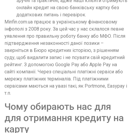
зручні та практичні, адже наші клієнти отримують
онлайн кредит на свою банківську картку без
додаткових питань і перевірок.
Minfin.com.ua працює в українському фінансовому
інфополі з 2008 року. За цей час у нас склалося певне
уявлення про правильну роботу банку або МФО. Після
підтвердження незаконності даної позики –
зверніться в Бюро кредитних історією, з рішенням
суду, щоб видалити запис і не псувати свій кредитний
рейтинг. З допомогою Google Pay або Apple Pay на
сайті компанії. Через спеціальні платіжні сервіси або
мережу платіжних терміналів. Під платіжними
сервісами маються на увазі такі, як Portmone, Easypay і
т.п.
Чому обирають нас для
для отримання кредиту на
карту