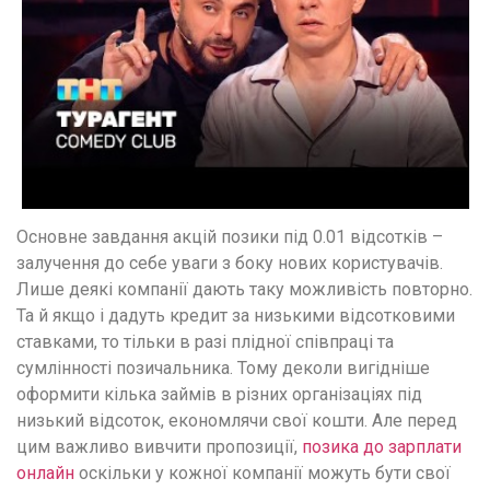
понятной.
Это
создаёт
нейтральное,
спокойное
впечатление.
Основне завдання акцій позики під 0.01 відсотків –
залучення до себе уваги з боку нових користувачів.
Лише деякі компанії дають таку можливість повторно.
Та й якщо і дадуть кредит за низькими відсотковими
ставками, то тільки в разі плідної співпраці та
сумлінності позичальника. Тому деколи вигідніше
оформити кілька займів в різних організаціях під
низький відсоток, економлячи свої кошти. Але перед
цим важливо вивчити пропозиції,
позика до зарплати
онлайн
оскільки у кожної компанії можуть бути свої