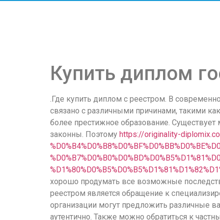
скорость
загрузки,
удобство
и
визуальное
оформление.
Купить диплом го
Среди
таких
обсуждений
.Где купить диплом с реестром. В современ
игра
связано с различными причинами, такими ка
https://xn-
более престижное образование. Существует м
-80adioageb0aqloc.xn-
законны. Поэтому
https://originality-dip
-
%D0%B4%D0%B8%D0%BF%D0%BB%D0%BE%D0
p1ai/
%D0%B7%D0%B0%D0%BD%D0%B5%D1%81%D0
встречается
%D1%80%D0%B5%D0%B5%D1%81%D1%82%D1
довольно
хорошо продумать все возможные последств
часто.
реестром является обращение к специализир
Её
организации могут предложить различные в
структура
аутентично. Также можно обратиться к част