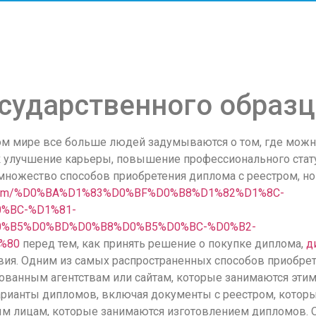
сударственного образц
ном мире все больше людей задумываются о том, где можно
к улучшение карьеры, повышение профессионального стату
ножество способов приобретения диплома с реестром, но 
lomix.com/%D0%BA%D1%83%D0%BF%D0%B8%D1%82%D1%8C-
%BC-%D1%81-
%B5%D0%BD%D0%B8%D0%B5%D0%BC-%D0%B2-
%80
перед тем, как принять решение о покупке диплома,
д
ия. Одним из самых распространенных способов приобре
ованным агентствам или сайтам, которые занимаются этим
арианты дипломов, включая документы с реестром, котор
ным лицам, которые занимаются изготовлением дипломов. 