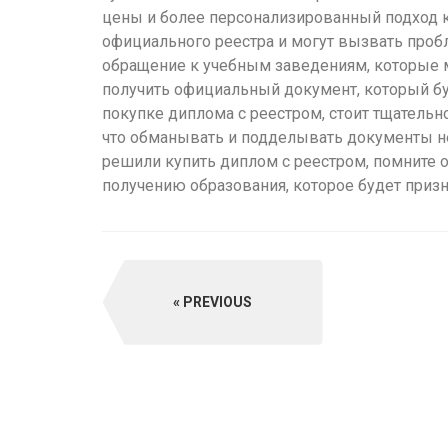
выглядит
цены и более персонализированный подход к 
понятной.
официального реестра и могут вызвать проб
Это
обращение к учебным заведениям, которые м
создаёт
получить официальный документ, который буд
нейтральное,
покупке диплома с реестром, стоит тщательно
спокойное
что обманывать и подделывать документы не
впечатление.
решили купить диплом с реестром, помните о
получению образования, которое будет приз
PREVIOUS