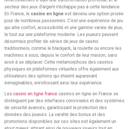
secteur des jeux d’argent n’échappe pas à cette tendance.
En France, le
casino en ligne
est devenu une option prisée
pour de nombreux passionnés. C’est une expérience de jeu
qui allie confort, accessibilité et une gamme variée de jeux,
le tout sur une plateforme moderne. Les joueurs peuvent
désormais profiter de séries de jeux de casino
traditionnels, comme le blackjack, la roulette ou encore les
machines à sous, depuis le confort de leur maison, sans
avoir à se déplacer. Cette métamorphose des casinos
physiques en plateformes virtuelles offre également aux
utilisateurs des options qui étaient auparavant
inimaginables, enrichissant ainsi leur expérience.
Les
casino en ligne france
casinos en ligne en France se
distinguent par des interfaces conviviales et des systèmes
de sécurité avancés, garantissant la protection des
données des joueurs. La variété des bonus et des
promotions disponibles sur ces sites est également un
atout majeur, attirant ainsi de nouveaux joueurs tout en