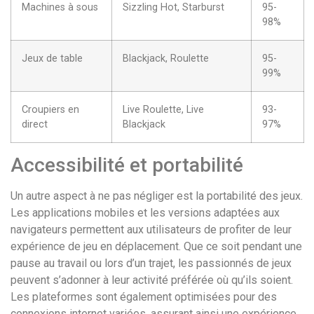
Machines à sous
Sizzling Hot, Starburst
95-
98%
Jeux de table
Blackjack, Roulette
95-
99%
Croupiers en
Live Roulette, Live
93-
direct
Blackjack
97%
Accessibilité et portabilité
Un autre aspect à ne pas négliger est la portabilité des jeux.
Les applications mobiles et les versions adaptées aux
navigateurs permettent aux utilisateurs de profiter de leur
expérience de jeu en déplacement. Que ce soit pendant une
pause au travail ou lors d’un trajet, les passionnés de jeux
peuvent s’adonner à leur activité préférée où qu’ils soient.
Les plateformes sont également optimisées pour des
connexions internet variées, assurant ainsi une expérience