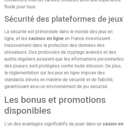
fluide pour tous.
Sécurité des plateformes de jeux
La sécurité est primordiale dans le monde des jeux en
ligne, et les
casinos en ligne
en France investissent
massivement dans la protection des données des
utilisateurs. Des protocoles de cryptage avancés et des
audits réguliers assurent que les informations personnelles
des joueurs sont protégées contre toute intrusion. De plus,
la réglementation sur les jeux en ligne impose des
standards élevés en matière de sécurité et de fiabilité,
garantissant ainsi un environnement de jeu sécurisé.
Les bonus et promotions
disponibles
L’un des avantages significatifs de jouer dans un
casino en