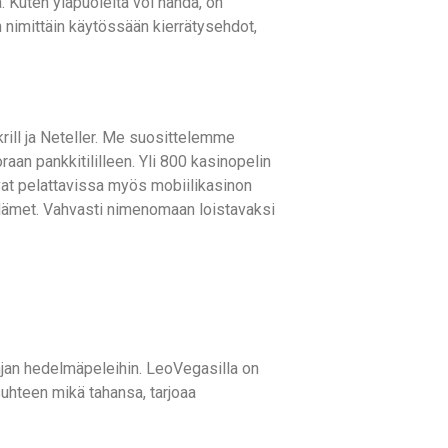
. Kuten yläpuolelta voi nähdä, on
 nimittäin käytössään kierrätysehdot,
krill ja Neteller. Me suosittelemme
aan pankkitililleen. Yli 800 kasinopelin
ovat pelattavissa myös mobiilikasinon
ydämet. Vahvasti nimenomaan loistavaksi
injan hedelmäpeleihin. LeoVegasilla on
suhteen mikä tahansa, tarjoaa