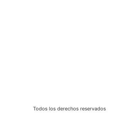
Todos los derechos reservados