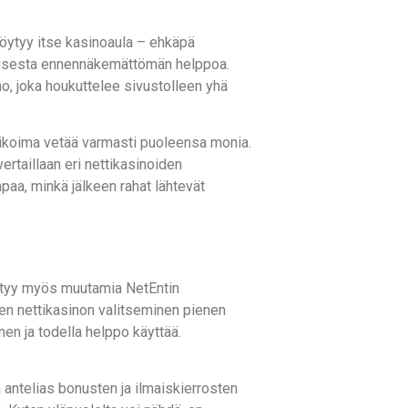
löytyy itse kasinoaula – ehkäpä
umisesta ennennäkemättömän helppoa.
no, joka houkuttelee sivustolleen yhä
alikoima vetää varmasti puoleensa monia.
rtaillaan eri nettikasinoiden
paa, minkä jälkeen rahat lähtevät
löytyy myös muutamia NetEntin
en nettikasinon valitseminen pienen
nen ja todella helppo käyttää.
 antelias bonusten ja ilmaiskierrosten