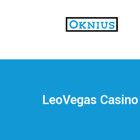
На
тематических
сайтах
пользователи
делятся
LeoVegas Casino 
впечатлениями
от
разных
проектов.
Они
оценивают