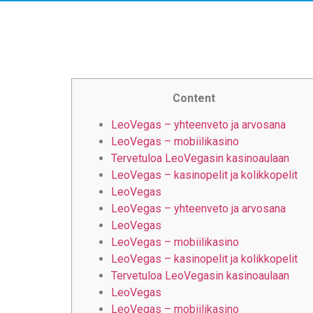
скорость
загрузки,
удобство
и
визуальное
оформление.
Content
Среди
таких
LeoVegas – yhteenveto ja arvosana
обсуждений
LeoVegas – mobiilikasino
игра
Tervetuloa LeoVegasin kasinoaulaan
https://xn-
LeoVegas – kasinopelit ja kolikkopelit
-80adioageb0aqloc.xn-
LeoVegas
-
LeoVegas – yhteenveto ja arvosana
p1ai/
LeoVegas
встречается
LeoVegas – mobiilikasino
довольно
LeoVegas – kasinopelit ja kolikkopelit
часто.
Tervetuloa LeoVegasin kasinoaulaan
Её
LeoVegas
структура
LeoVegas – mobiilikasino