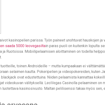
 aivot kasinopelien parissa. Työn paineet unohtuvat hauskojen ja 
ten saada 5000 leovegasilta
in paras puoli on kuitenkin lopulta se
a ja Ruotsissa. Mobiilipelaamisen aloittaminen on todella helpp
.
 tuotteille, toinen Androideille – mutta kumpaakaan ei välttämättä t
oraan selaimen kautta. Pokeripelien ja videopokereiden, kuten Ja
 ja blackjack ovat edustettuina. Niiden pelaamista kannattaa kokei
jat videokuvan välityksellä. LeoVegas Casinolla pelaaminen on m
n luotettava kasinosivusto. Maltan pelilisenssi takaa myös sen, et
ja arvosana