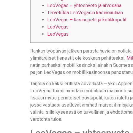
выглядит
LeoVegas – yhteenveto ja arvosana
понятной.
Tervetuloa LeoVegasin kasinoaulaan
Это
LeoVegas – kasinopelit ja kolikkopelit
создаёт
LeoVegas
нейтральное,
LeoVegas
спокойное
впечатление.
Rankan työpäivän jälkeen parasta huvia on nollata
ylimääräiset tienestit ole koskaan pahitteeksi.
Mi
netin parhaaksi mobiilikasinoksi ainakin Suomess
paljon LeoVegas on mobiilikasinoonsa panostanut
Tarjolla on kaksi erillistä sovellusta – yksi Applen
LeoVegas toimii nimittäin mobiilissa mainiosti su
lisäksi myös perinteiset pöytäpelit, kuten ruletti
jossa vastaasi asettuvat ammattimaiset ihmisjaka
valinta, sillä kyseessä on turvallinen ja ehdottoma
verotonta tuloa.
LeoVegas – yhteenveto 